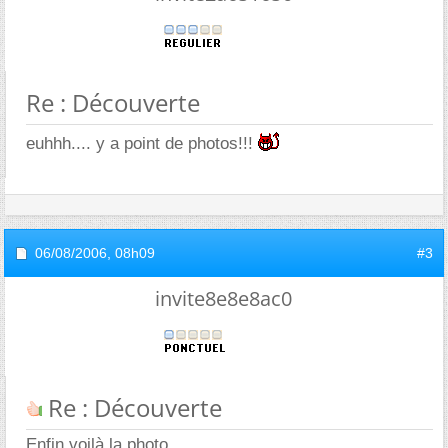
Re : Découverte
euhhh.... y a point de photos!!!
06/08/2006,
08h09
#3
invite8e8e8ac0
Re : Découverte
Enfin voilà la photo.