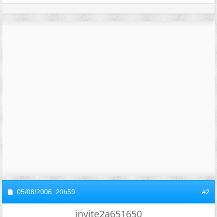
05/08/2006,
20h59
#2
invite2a651650