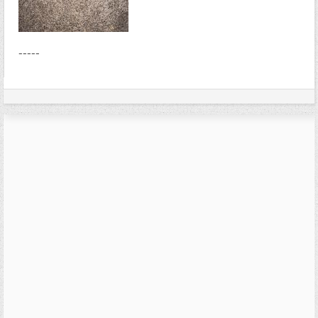
-----