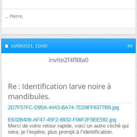
... Pierre.
15/08/2021,
21h00
#3
invite2f4f88a0
Re : Identification larve noire à
mandibules.
2D7F57FC-D95A-4443-BA74-7D29FF6377B9.jpg
E632B409-AF47-45F2-8932-F06F2F5EE592.jpg
Merci de votre retour rapide, voici un autre cliché qui
sera, je l’espère, plus prompt à l’identification.