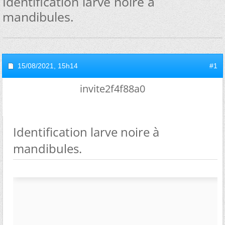
Identification larve noire à
mandibules.
15/08/2021,
15h14
#1
invite2f4f88a0
Identification larve noire à
mandibules.