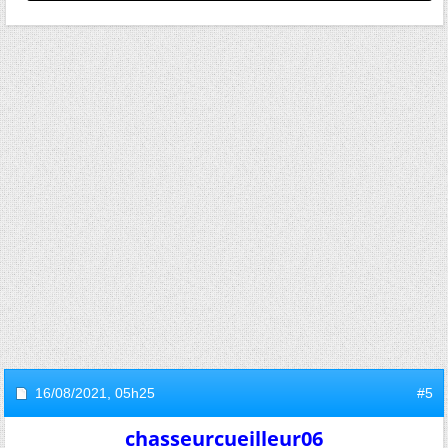
16/08/2021,
05h25
#5
chasseurcueilleur06