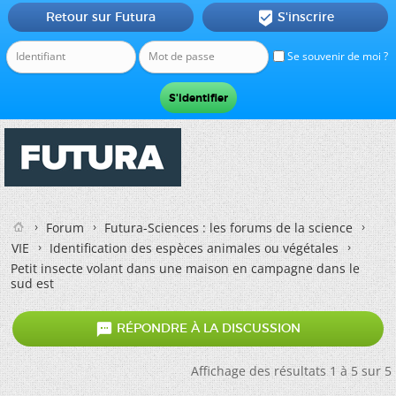
Retour sur Futura
S'inscrire

Se souvenir de moi ?
Forum
Futura-Sciences : les forums de la science
VIE
Identification des espèces animales ou végétales
Petit insecte volant dans une maison en campagne dans le
sud est

RÉPONDRE À LA DISCUSSION
Affichage des résultats 1 à 5 sur 5