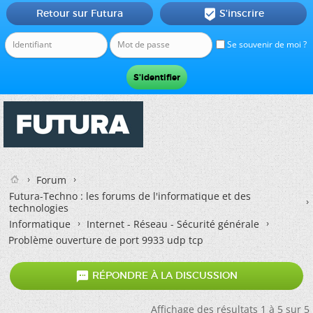
Retour sur Futura
S'inscrire

Se souvenir de moi ?
Forum
Futura-Techno : les forums de l'informatique et des
technologies
Informatique
Internet - Réseau - Sécurité générale
Problème ouverture de port 9933 udp tcp

RÉPONDRE À LA DISCUSSION
Affichage des résultats 1 à 5 sur 5