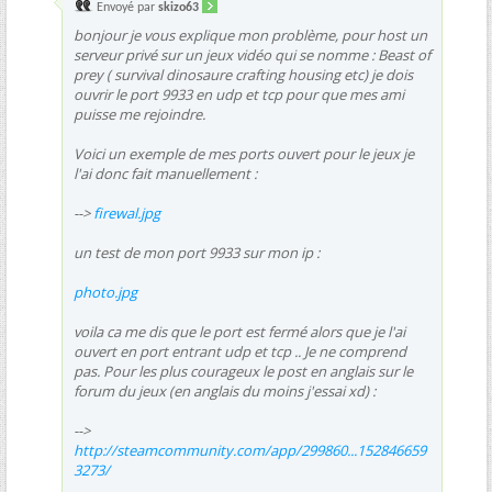
Envoyé par
skizo63
bonjour je vous explique mon problème, pour host un
serveur privé sur un jeux vidéo qui se nomme : Beast of
prey ( survival dinosaure crafting housing etc) je dois
ouvrir le port 9933 en udp et tcp pour que mes ami
puisse me rejoindre.
Voici un exemple de mes ports ouvert pour le jeux je
l'ai donc fait manuellement :
-->
firewal.jpg
un test de mon port 9933 sur mon ip :
photo.jpg
voila ca me dis que le port est fermé alors que je l'ai
ouvert en port entrant udp et tcp .. Je ne comprend
pas. Pour les plus courageux le post en anglais sur le
forum du jeux (en anglais du moins j'essai xd) :
-->
http://steamcommunity.com/app/299860...152846659
3273/