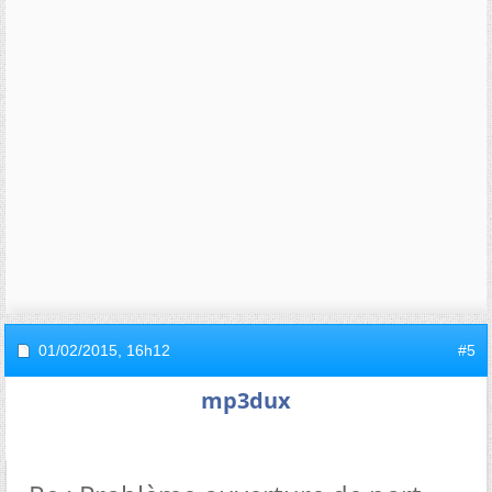
01/02/2015,
16h12
#5
mp3dux