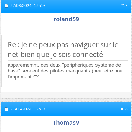
27/06/2024,
12h16
#17
roland59
Re : Je ne peux pas naviguer sur le
net bien que je sois connecté
apparememnt, ces deux "peripheriques systeme de
base" seraient des pilotes manquants (peut etre pour
l'imprimante"?
27/06/2024,
12h17
#18
ThomasV