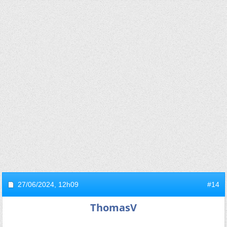
27/06/2024,
12h09
#14
ThomasV