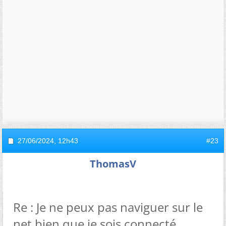
27/06/2024,
12h43
#23
ThomasV
Re : Je ne peux pas naviguer sur le
net bien que je sois connecté