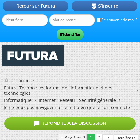
Retour sur Futura
S'inscrire

Se souvenir de moi ?
Forum
Futura-Techno : les forums de l'informatique et des
technologies
Informatique
Internet - Réseau - Sécurité générale
Je ne peux pas naviguer sur le net bien que je sois connecté

RÉPONDRE À LA DISCUSSION
Page 1 sur 3
1
2
Dernière