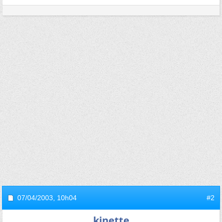
07/04/2003,
10h04
#2
kinette