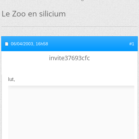
Le Zoo en silicium
06/04/2003,
16h58
#1
invite37693cfc
lut,