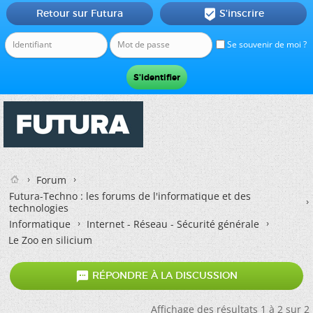
Retour sur Futura
S'inscrire

Se souvenir de moi ?
Forum
Futura-Techno : les forums de l'informatique et des
technologies
Informatique
Internet - Réseau - Sécurité générale
Le Zoo en silicium

RÉPONDRE À LA DISCUSSION
Affichage des résultats 1 à 2 sur 2