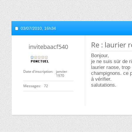
03/07/2010,
16h34
Re : laurier 
invitebaacf540
Bonjour,
je ne suis sür de 
laurier raose, trop
Date d'inscription
janvier
champignons. ce po
1970
à vérifier.
salutations.
Messages
72