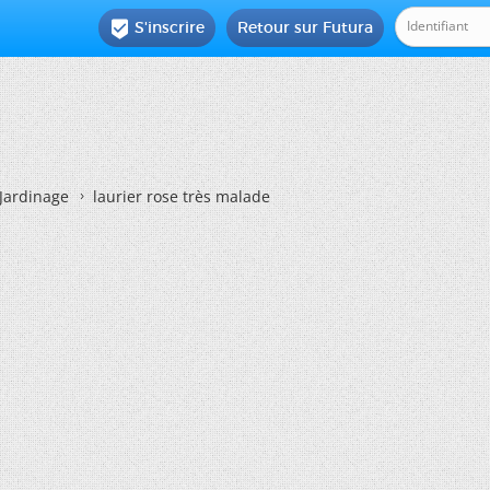
S'inscrire
Retour sur Futura

Jardinage
laurier rose très malade