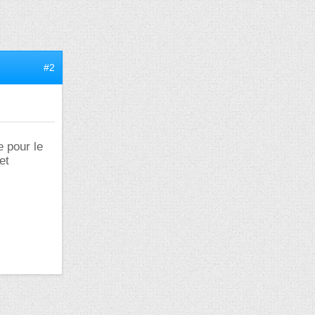
#2
e pour le
et