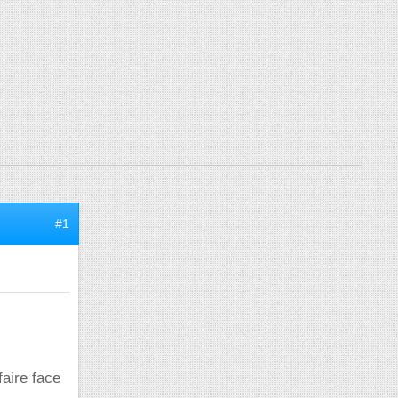
#1
faire face