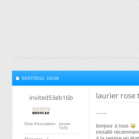
02/07/2010,
15h36
laurier rose
invited53eb16b
------
Date d'inscription
janvier
bonjour à tous
1970
installé récemment 
à la remise en éta
Messages
2