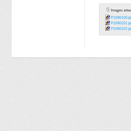
Images atta
P1090100.jp
P1090101.jp
P1090102.jp