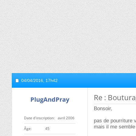
04/04/2016,
17h42
Re : Boutura
PlugAndPray
Bonsoir,
Date d'inscription
avril 2006
pas de pourriture 
mais il me semble 
ge
45