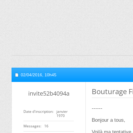
02/04/2016,
10h45
Bouturage F
invite52b4094a
------
Date d'inscription
janvier
1970
Bonjour a tous,
Messages
16
Voilà ma tentative