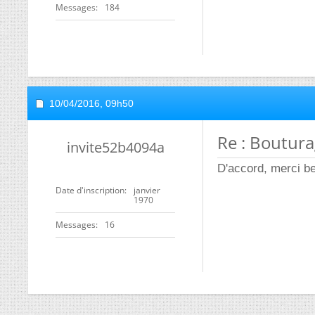
Messages
184
10/04/2016,
09h50
Re : Boutura
invite52b4094a
D'accord, merci b
Date d'inscription
janvier
1970
Messages
16