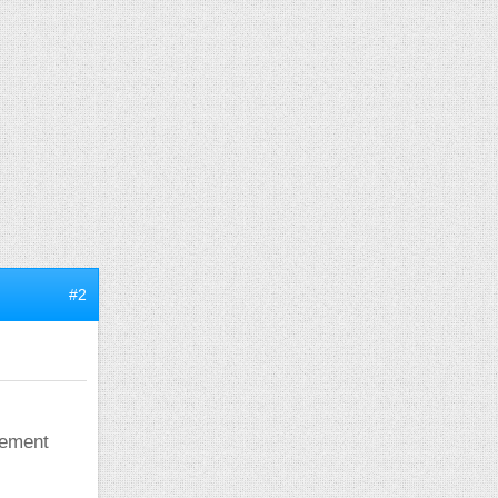
#2
tement