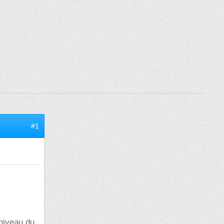
#1
 niveau du