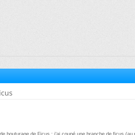
icus
 de bouturage de Ficus : j'ai coupé une branche de ficus (au