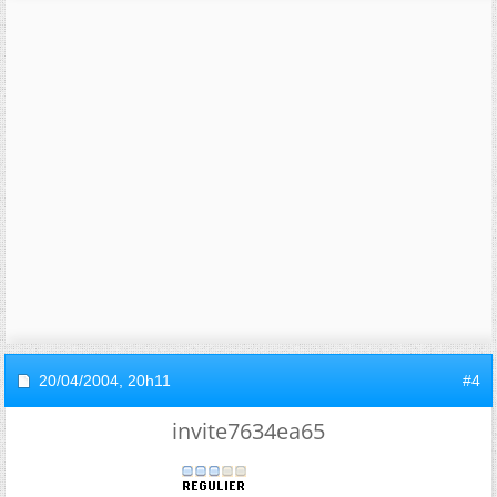
20/04/2004,
20h11
#4
invite7634ea65