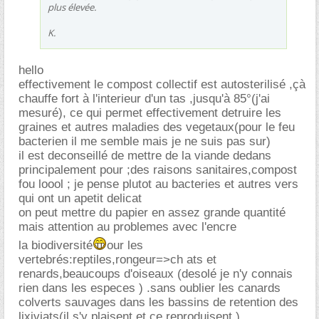
plus élevée.
K.
hello
effectivement le compost collectif est autosterilisé ,çà
chauffe fort à l'interieur d'un tas ,jusqu'à 85°(j'ai
mesuré), ce qui permet effectivement detruire les
graines et autres maladies des vegetaux(pour le feu
bacterien il me semble mais je ne suis pas sur)
il est deconseillé de mettre de la viande dedans
principalement pour ;des raisons sanitaires,compost
fou loool ; je pense plutot au bacteries et autres vers
qui ont un apetit delicat
on peut mettre du papier en assez grande quantité
mais attention au problemes avec l'encre
la biodiversité
our les
vertebrés:reptiles,rongeur=>ch ats et
renards,beaucoups d'oiseaux (desolé je n'y connais
rien dans les especes ) .sans oublier les canards
colverts sauvages dans les bassins de retention des
lixiviats(il s'y plaisent et ce reproduisent )