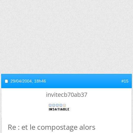
29/04/2004,
18h46
#15
invitecb70ab37
Re : et le compostage alors