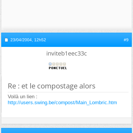
23/04/2004,
12h52
#9
inviteb1eec33c
Re : et le compostage alors
Voilà un lien :
http://users.swing.be/compost/Main_Lombric.htm