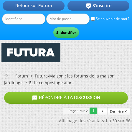
Retour sur Futura
S'inscrire

Se souvenir de moi ?
Forum
Futura-Maison : les forums de la maison
Jardinage
Et le compostage alors

RÉPONDRE À LA DISCUSSION
Page 1 sur 2
1
Dernière
Affichage des résultats 1 à 30 sur 36