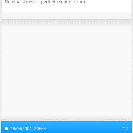
Nomina si nescis, perit et cognito rerum.
28/04/2004,
20h54
#14