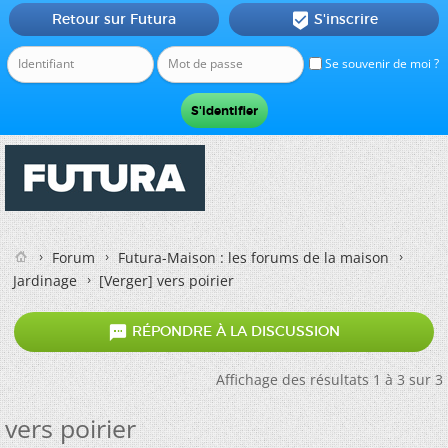
Retour sur Futura
S'inscrire

Se souvenir de moi ?
Forum
Futura-Maison : les forums de la maison
Jardinage
[Verger] vers poirier

RÉPONDRE À LA DISCUSSION
Affichage des résultats 1 à 3 sur 3
vers poirier