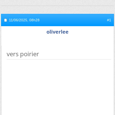
11/06/2025,
08h28
#1
oliverlee
vers poirier