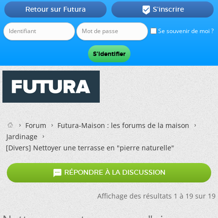
Retour sur Futura
S'inscrire

Se souvenir de moi ?
Forum
Futura-Maison : les forums de la maison
Jardinage
[Divers] Nettoyer une terrasse en "pierre naturelle"

RÉPONDRE À LA DISCUSSION
Affichage des résultats 1 à 19 sur 19