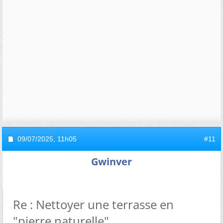
09/07/2025,
11h05
#11
Gwinver
Re : Nettoyer une terrasse en
"pierre naturelle"