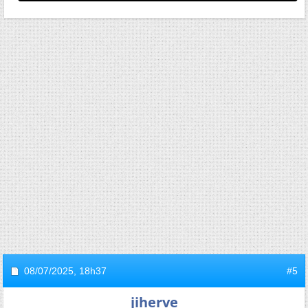
08/07/2025,
18h37
#5
jiherve