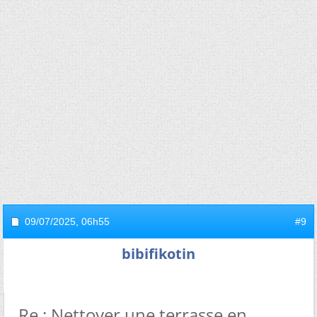
09/07/2025,
06h55
#9
bibifikotin
Re : Nettoyer une terrasse en