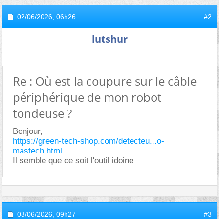
02/06/2026,
06h26
#2
lutshur
Re : Où est la coupure sur le câble
périphérique de mon robot
tondeuse ?
Bonjour,
https://green-tech-shop.com/detecteu...o-
mastech.html
Il semble que ce soit l'outil idoine
03/06/2026,
09h27
#3