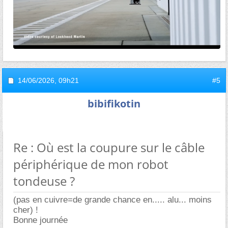
14/06/2026,
09h21
#5
bibifikotin
Re : Où est la coupure sur le câble
périphérique de mon robot
tondeuse ?
(pas en cuivre=de grande chance en..... alu... moins
cher) !
Bonne journée