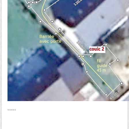
-----