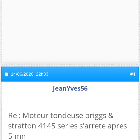
14/06/2026,
22h33
#4
JeanYves56
Re : Moteur tondeuse briggs &
stratton 4145 series s'arrete apres
5 mn