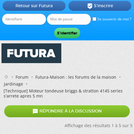
Retour sur Futura
S'inscrire

Se souvenir de moi ?
Forum
Futura-Maison : les forums de la maison
Jardinage
[Technique] Moteur tondeuse briggs & stratton 4145 series
s'arrete apres 5 mn

RÉPONDRE À LA DISCUSSION
Affichage des résultats 1 à 5 sur 5