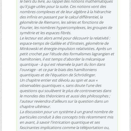
le tiers du livre, au rappel des notions mathématiques
qu'il juge utiles pour la suite. Ces notions vont des
nombres complexes et de leur algèbre à la hiérarchie
des infinis en passant par le calcul différentiel, la
géométrie de Riemann, les séries et fonctions de
Fourier, les nombres hypercomplexes, les groupes de
symétrie et les espaces fibrés.
Le lecteur est alors armé pour découvrir la relativité :
espace-temps de Galilée et d'Einstein, géométrie de
Minkowski et énergie-impulsion relativistes. Après un
petit crochet par l'étude des formalismes lagrangien et
hamiltonien, il est temps d'aborder la mécanique
quantique - à qui est réservée la part du lion dans
l'ouvrage - et ce par le biais des hamiltoniens
quantiques et de l'équation de Schrödinger.
Un chapitre entier est dévolu au spin et aux «
observables quantiques », sans doute l'une des
questions qui soulèvent le plus de controverses dans
le mondes des théoriciens et aussi des philosophes ;
l'auteur reviendra d'ailleurs sur la question dans un
chapitre ultérieur.
La discussion pour un système à un grand nombre de
particules conduit à des concepts très récemment mis
en avant, à savoir l'intrication quantique et ses
fascinantes implications comme la téléportation ou,