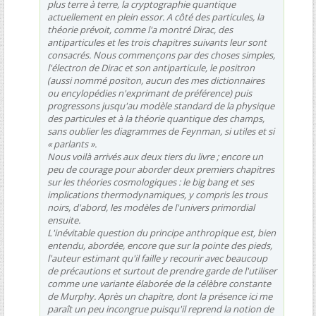
plus terre à terre, la cryptographie quantique
actuellement en plein essor. A côté des particules, la
théorie prévoit, comme l'a montré Dirac, des
antiparticules et les trois chapitres suivants leur sont
consacrés. Nous commençons par des choses simples,
l'électron de Dirac et son antiparticule, le positron
(aussi nommé positon, aucun des mes dictionnaires
ou encylopédies n'exprimant de préférence) puis
progressons jusqu'au modèle standard de la physique
des particules et à la théorie quantique des champs,
sans oublier les diagrammes de Feynman, si utiles et si
« parlants ».
Nous voilà arrivés aux deux tiers du livre ; encore un
peu de courage pour aborder deux premiers chapitres
sur les théories cosmologiques : le big bang et ses
implications thermodynamiques, y compris les trous
noirs, d'abord, les modèles de l'univers primordial
ensuite.
L'inévitable question du principe anthropique est, bien
entendu, abordée, encore que sur la pointe des pieds,
l'auteur estimant qu'il faille y recourir avec beaucoup
de précautions et surtout de prendre garde de l'utiliser
comme une variante élaborée de la célèbre constante
de Murphy. Après un chapitre, dont la présence ici me
paraît un peu incongrue puisqu'il reprend la notion de