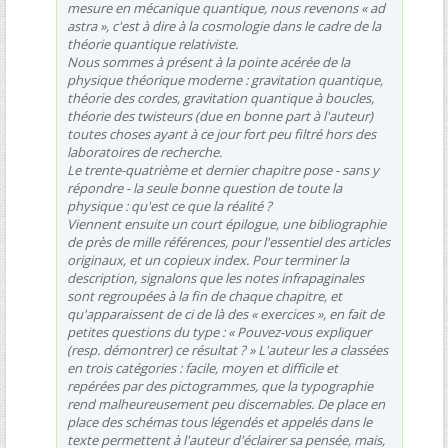
mesure en mécanique quantique, nous revenons « ad
astra », c'est à dire à la cosmologie dans le cadre de la
théorie quantique relativiste.
Nous sommes à présent à la pointe acérée de la
physique théorique moderne : gravitation quantique,
théorie des cordes, gravitation quantique à boucles,
théorie des twisteurs (due en bonne part à l'auteur)
toutes choses ayant à ce jour fort peu filtré hors des
laboratoires de recherche.
Le trente-quatrième et dernier chapitre pose - sans y
répondre - la seule bonne question de toute la
physique : qu'est ce que la réalité ?
Viennent ensuite un court épilogue, une bibliographie
de près de mille références, pour l'essentiel des articles
originaux, et un copieux index. Pour terminer la
description, signalons que les notes infrapaginales
sont regroupées à la fin de chaque chapitre, et
qu'apparaissent de ci de là des « exercices », en fait de
petites questions du type : « Pouvez-vous expliquer
(resp. démontrer) ce résultat ? » L'auteur les a classées
en trois catégories : facile, moyen et difficile et
repérées par des pictogrammes, que la typographie
rend malheureusement peu discernables. De place en
place des schémas tous légendés et appelés dans le
texte permettent à l'auteur d'éclairer sa pensée, mais,