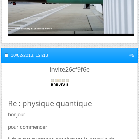
10/02/2013,
12h13
#5
invite26cf9f6e
Re : physique quantique
bonjour
pour commencer