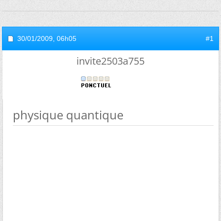
30/01/2009,
06h05
#1
invite2503a755
physique quantique