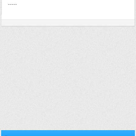
-----