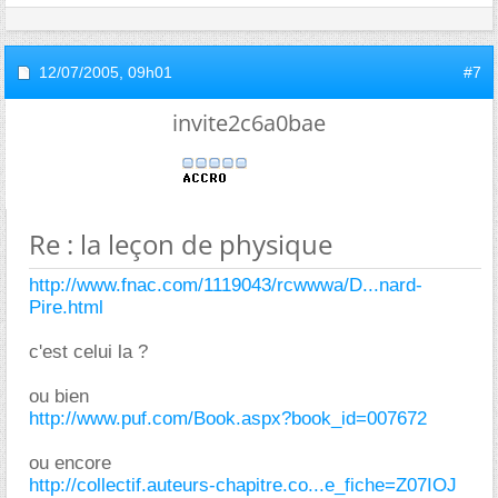
12/07/2005,
09h01
#7
invite2c6a0bae
Re : la leçon de physique
http://www.fnac.com/1119043/rcwwwa/D...nard-
Pire.html
c'est celui la ?
ou bien
http://www.puf.com/Book.aspx?book_id=007672
ou encore
http://collectif.auteurs-chapitre.co...e_fiche=Z07IOJ