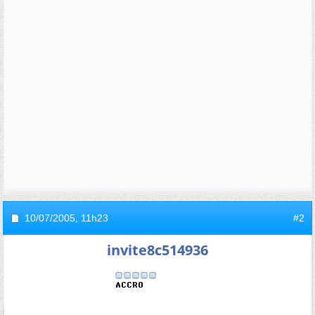
10/07/2005,
11h23
#2
invite8c514936