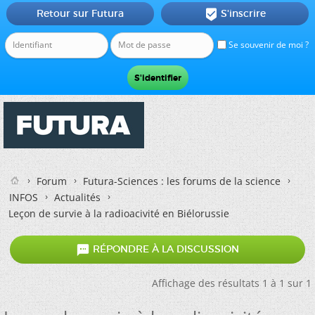
Retour sur Futura
S'inscrire

Se souvenir de moi ?
Forum
Futura-Sciences : les forums de la science
INFOS
Actualités
Leçon de survie à la radioacivité en Biélorussie

RÉPONDRE À LA DISCUSSION
Affichage des résultats 1 à 1 sur 1