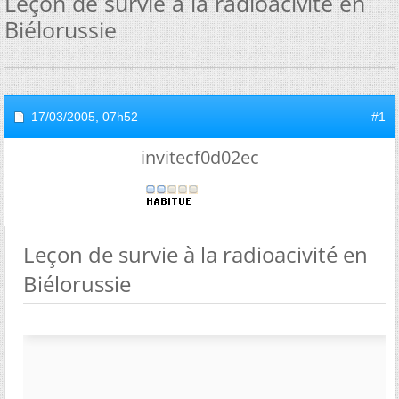
Leçon de survie à la radioacivité en
Biélorussie
17/03/2005,
07h52
#1
invitecf0d02ec
Leçon de survie à la radioacivité en
Biélorussie