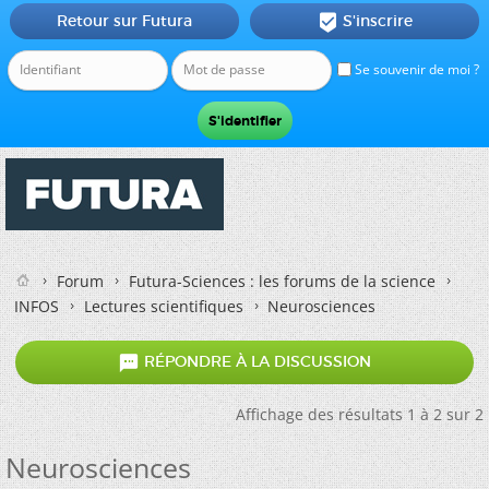
Retour sur Futura
S'inscrire

Se souvenir de moi ?
Forum
Futura-Sciences : les forums de la science
INFOS
Lectures scientifiques
Neurosciences

RÉPONDRE À LA DISCUSSION
Affichage des résultats 1 à 2 sur 2
Neurosciences