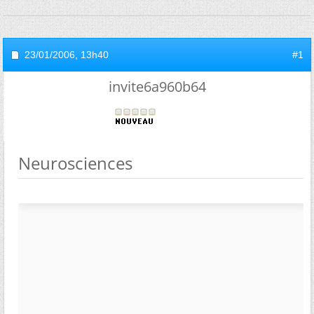
23/01/2006,
13h40
#1
invite6a960b64
Neurosciences