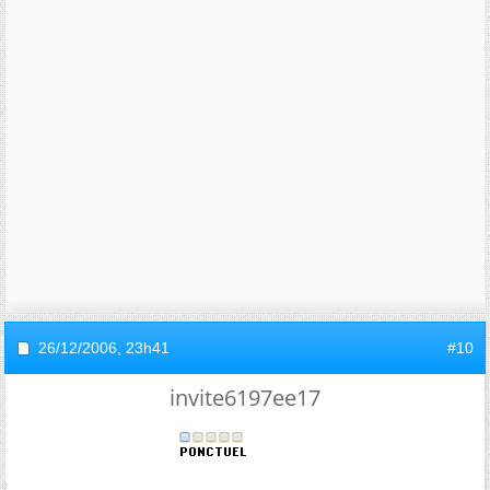
26/12/2006,
23h41
#10
invite6197ee17