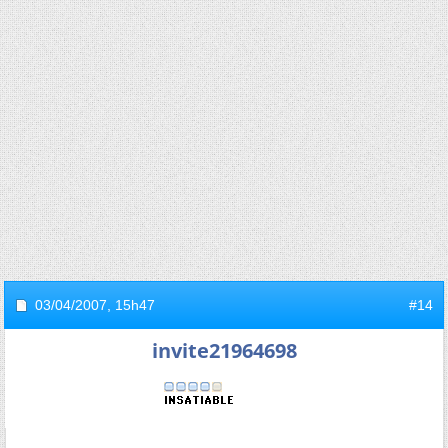
03/04/2007,
15h47
#14
invite21964698