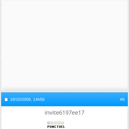
18/10/2006,
14h56
#6
invite6197ee17