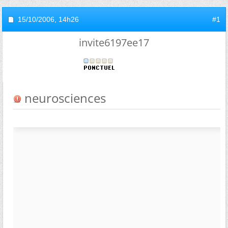
15/10/2006,
14h26
#1
invite6197ee17
neurosciences