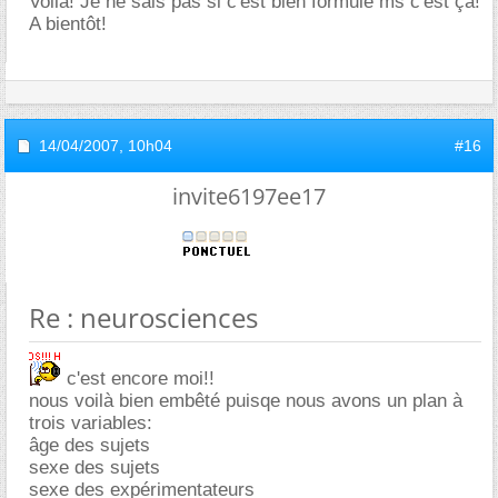
Voilà! Je ne sais pas si c'est bien formulé ms c'est ça!
A bientôt!
14/04/2007,
10h04
#16
invite6197ee17
Re : neurosciences
c'est encore moi!!
nous voilà bien embêté puisqe nous avons un plan à
trois variables:
ge des sujets
sexe des sujets
sexe des expérimentateurs