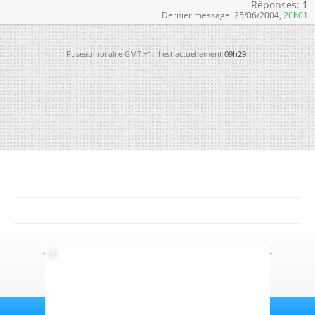
Réponses:
1
Dernier message:
25/06/2004,
20h01
Fuseau horaire GMT +1. Il est actuellement
09h29
.
-
Futura
-
Archives
-
Conso
-
Gestion des cookies
-
Politique de confidentialité
-
Haut de page