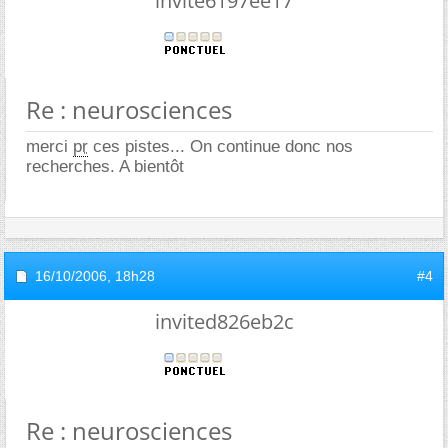
invite6197ee17
Re : neurosciences
merci
pr
ces pistes... On continue donc nos
recherches. A bientôt
16/10/2006,
18h28
#4
invited826eb2c
Re : neurosciences