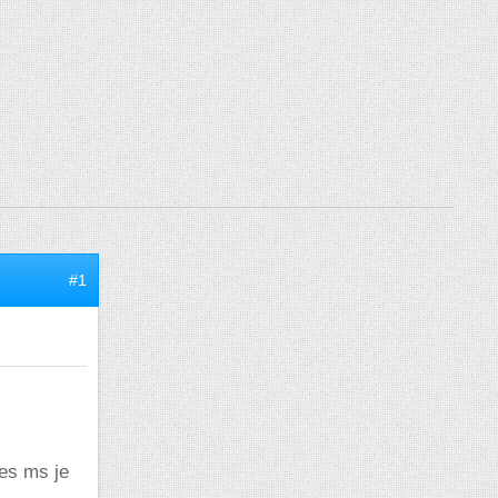
#1
ces ms je