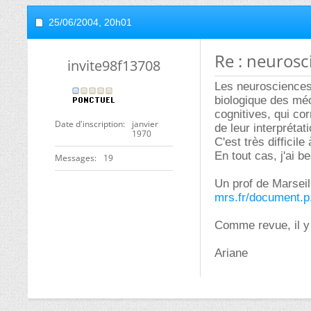
25/06/2004,
20h01
Re : neurosc
invite98f13708
Les neurosciences s
biologique des mé
cognitives, qui co
Date d'inscription
janvier
de leur interpréta
1970
C'est très difficile 
En tout cas, j'ai b
Messages
19
Un prof de Marsei
mrs.fr/document.
Comme revue, il y
Ariane