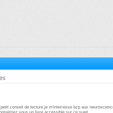
es
n petit conseil de lecture.je m'interresse bcp aux neuroscien
onnaitriez vous un livre accessible sur ce sujet ...