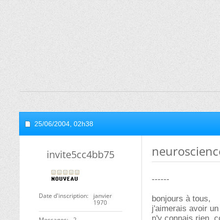
25/06/2004,
02h38
neuroscienc
invite5cc4bb75
------
Date d'inscription
janvier
bonjours à tous,
1970
j'aimerais avoir u
n'y connais rien ,c
Messages
2