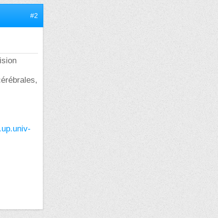
#2
ision
cérébrales,
.up.univ-