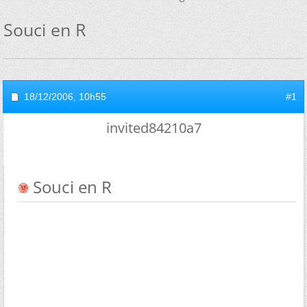
Souci en R
18/12/2006,
10h55
#1
invited84210a7
Souci en R