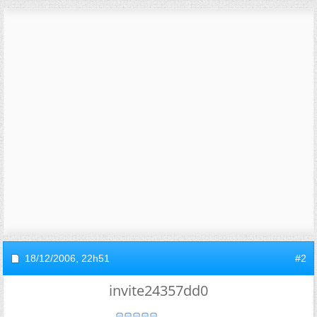
18/12/2006,
22h51
#2
invite24357dd0