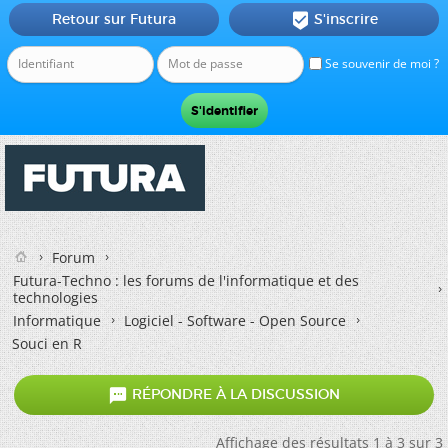
Retour sur Futura
S'inscrire

Se souvenir de moi ?
Forum
Futura-Techno : les forums de l'informatique et des
technologies
Informatique
Logiciel - Software - Open Source
Souci en R

RÉPONDRE À LA DISCUSSION
Affichage des résultats 1 à 3 sur 3