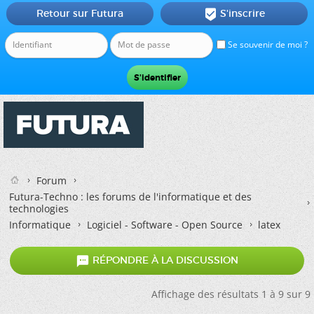
Retour sur Futura
S'inscrire

Se souvenir de moi ?
Forum
Futura-Techno : les forums de l'informatique et des
technologies
Informatique
Logiciel - Software - Open Source
latex

RÉPONDRE À LA DISCUSSION
Affichage des résultats 1 à 9 sur 9