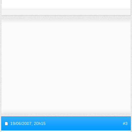
19/06/2007,
20h15
#3