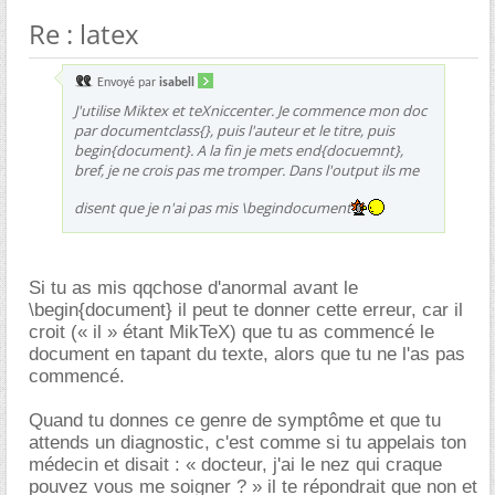
Re : latex
Envoyé par
isabell
J'utilise Miktex et teXniccenter. Je commence mon doc
par documentclass{}, puis l'auteur et le titre, puis
begin{document}. A la fin je mets end{docuemnt},
bref, je ne crois pas me tromper. Dans l'output ils me
disent que je n'ai pas mis \begindocument
Si tu as mis qqchose d'anormal avant le
\begin{document} il peut te donner cette erreur, car il
croit (« il » étant MikTeX) que tu as commencé le
document en tapant du texte, alors que tu ne l'as pas
commencé.
Quand tu donnes ce genre de symptôme et que tu
attends un diagnostic, c'est comme si tu appelais ton
médecin et disait : « docteur, j'ai le nez qui craque
pouvez vous me soigner ? » il te répondrait que non et