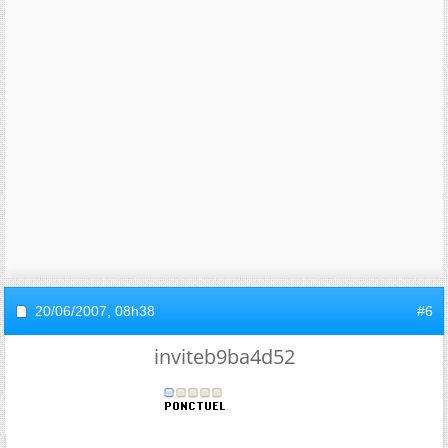
20/06/2007,
08h38
#6
inviteb9ba4d52