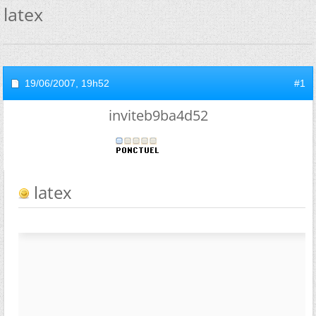
latex
19/06/2007,
19h52
#1
inviteb9ba4d52
latex