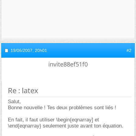
19/06/2007,
20h01
#2
invite88ef51f0
Re : latex
Salut,
Bonne nouvelle ! Tes deux problèmes sont liés !
En fait, il faut utiliser \begin{eqnarray] et
\end{eqnarray} seulement juste avant ton équation.