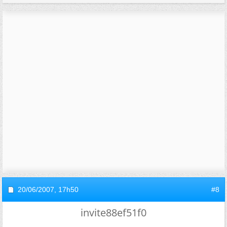
20/06/2007,
17h50
#8
invite88ef51f0