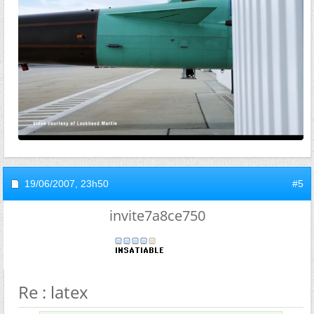
19/06/2007,
23h50
#5
invite7a8ce750
Re : latex