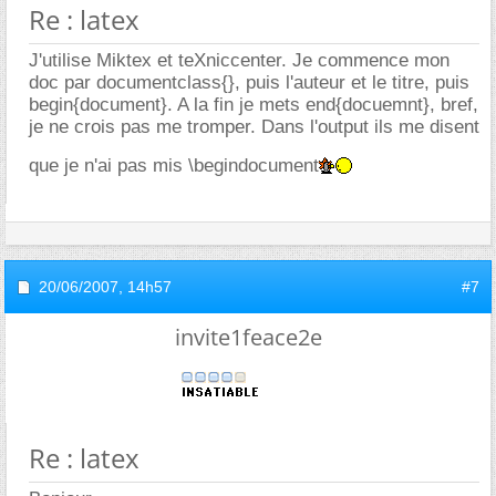
Re : latex
J'utilise Miktex et teXniccenter. Je commence mon
doc par documentclass{}, puis l'auteur et le titre, puis
begin{document}. A la fin je mets end{docuemnt}, bref,
je ne crois pas me tromper. Dans l'output ils me disent
que je n'ai pas mis \begindocument
20/06/2007,
14h57
#7
invite1feace2e
Re : latex