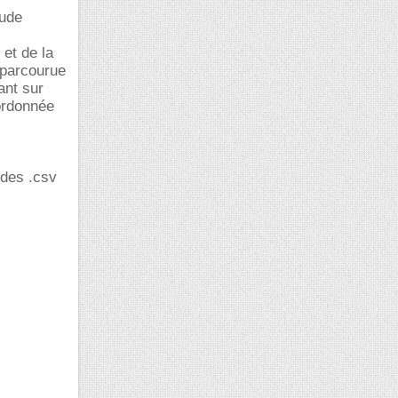
tude
 et de la
e parcourue
ant sur
oordonnée
des .csv