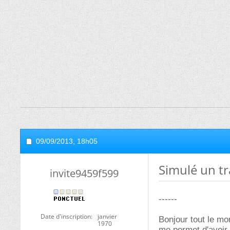
09/09/2013,
18h05
Simulé un tr
invite9459f599
------
Date d'inscription
janvier
Bonjour tout le mo
1970
me permet d'avoir