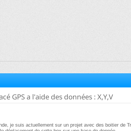
acé GPS a l'aide des données : X,Y,V
nde, je suis actuellement sur un projet avec des boitier de T
 le déplacement de cette box sur une base de donnée.