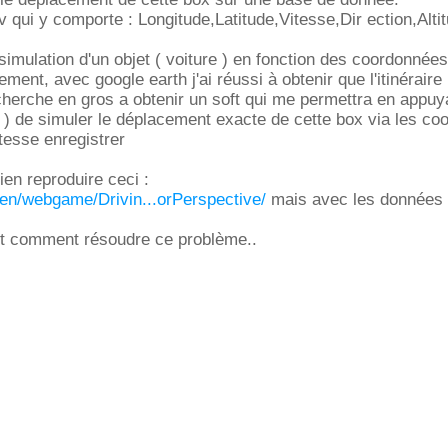
 qui y comporte : Longitude,Latitude,Vitesse,Dir ection,Alti
 simulation d'un objet ( voiture ) en fonction des coordonnées
ement, avec google earth j'ai réussi à obtenir que l'itinérair
 cherche en gros a obtenir un soft qui me permettra en appuy
 ) de simuler le déplacement exacte de cette box via les c
itesse enregistrer
ien reproduire ceci :
/en/webgame/Drivin...orPerspective/
mais avec les données 
ait comment résoudre ce problème..