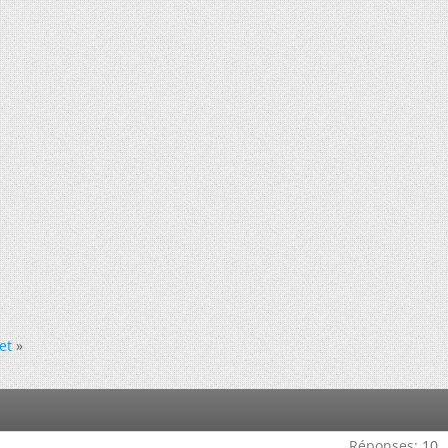
et
»
Réponses:
10