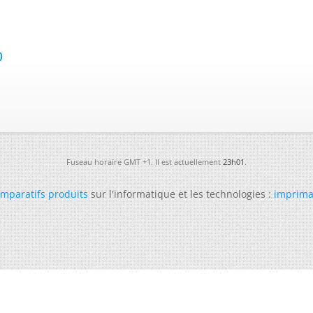
)
Fuseau horaire GMT +1. Il est actuellement
23h01
.
mparatifs produits
sur l'informatique et les technologies :
imprima