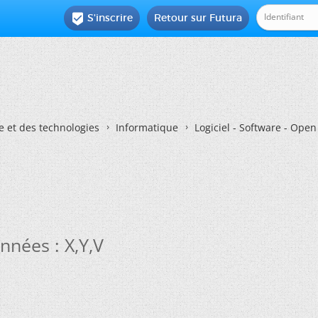
S'inscrire
Retour sur Futura

e et des technologies
Informatique
Logiciel - Software - Ope
nnées : X,Y,V