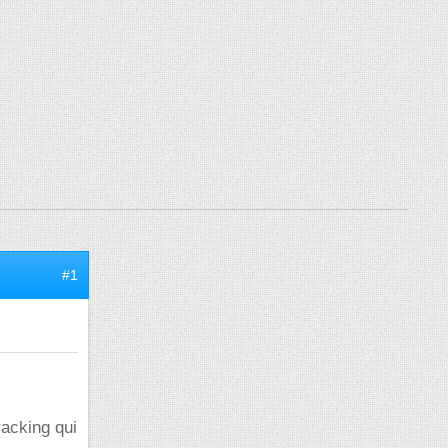
#1
racking qui