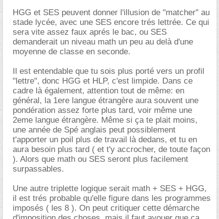
HGG et SES peuvent donner l'illusion de "matcher" au
stade lycée, avec une SES encore trés lettrée. Ce qui
sera vite assez faux aprés le bac, ou SES
demanderait un niveau math un peu au delà d'une
moyenne de classe en seconde.
Il est entendable que tu sois plus porté vers un profil
"lettre", donc HGG et HLP, c'est limpide. Dans ce
cadre là également, attention tout de même: en
général, la 1ere langue étrangère aura souvent une
pondération assez forte plus tard, voir même une
2eme langue étrangère. Même si ça te plait moins,
une année de Spé anglais peut possiblement
t'apporter un poil plus de travail là dedans, et tu en
aura besoin plus tard ( et t'y accrocher, de toute façon
). Alors que math ou SES seront plus facilement
surpassables.
Une autre triplette logique serait math + SES + HGG,
il est trés probable qu'elle figure dans les programmes
imposés ( les 8 ). On peut critiquer cette démarche
d'imposition des choses, mais il faut avouer que ça