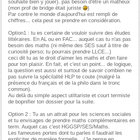
souhaite bien y jouer). pas besoin d'être un matheux
(mon prof de bridge était juriste
)
Par contre le monde d'aujourd'hui est rempli de
chiffres... cela peut se prendre en considération.
Option1 : tu es certaine de vouloir suivre des études
littéraires. En AL ou en FAC... auquel cas tu n'as pas
besoin des maths (ni même des SES sauf à titre de
curiosité perso; tu pourrais prendre LLCE...)
ceci dit tu as le droit d'aimer les maths et d'en faire
pour ton plaisir. En fait, et c'est un point... de logique,
la question est aussi et surtout de savoir combien ne
pas suivre la spécilalité HLP te coute (malgré la
présence du français et de la philo dans le tronc
commun).
Au delà du simple aspect utiltariste et court termiste
de bopnifier ton dossier pour la suite.
Option 2 : Tu as un attrait pour les sciences sociales
et tu envisages de prendre maths complémentaires en
term. Auquel cas c'est HGGSP/SES/Maths.
Les fameuses portes dont tu parles il faudrait les
expliciter de manière formelle... (Je pense en