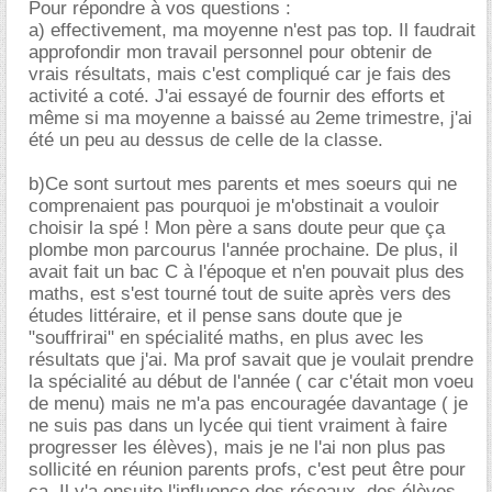
Pour répondre à vos questions :
a) effectivement, ma moyenne n'est pas top. Il faudrait
approfondir mon travail personnel pour obtenir de
vrais résultats, mais c'est compliqué car je fais des
activité a coté. J'ai essayé de fournir des efforts et
même si ma moyenne a baissé au 2eme trimestre, j'ai
été un peu au dessus de celle de la classe.
b)Ce sont surtout mes parents et mes soeurs qui ne
comprenaient pas pourquoi je m'obstinait a vouloir
choisir la spé ! Mon père a sans doute peur que ça
plombe mon parcourus l'année prochaine. De plus, il
avait fait un bac C à l'époque et n'en pouvait plus des
maths, est s'est tourné tout de suite après vers des
études littéraire, et il pense sans doute que je
"souffrirai" en spécialité maths, en plus avec les
résultats que j'ai. Ma prof savait que je voulait prendre
la spécialité au début de l'année ( car c'était mon voeu
de menu) mais ne m'a pas encouragée davantage ( je
ne suis pas dans un lycée qui tient vraiment à faire
progresser les élèves), mais je ne l'ai non plus pas
sollicité en réunion parents profs, c'est peut être pour
ça. Il y'a ensuite l'influence des réseaux, des élèves