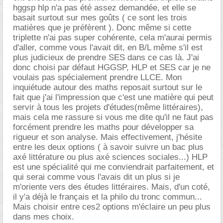
hggsp hlp n'a pas été assez demandée, et elle se
basait surtout sur mes goûts ( ce sont les trois
matières que je préfèrent ). Donc même si cette
triplette n'ai pas super cohérente, cela m'aurai permis
d'aller, comme vous l'avait dit, en B/L même s'il est
plus judicieux de prendre SES dans ce cas là. J'ai
donc choisi par défaut HGGSP, HLP et SES car je ne
voulais pas spécialement prendre LLCE. Mon
inquiétude autour des maths reposait surtout sur le
fait que j'ai l'impression que c'est une matière qui peut
servir à tous les projets d'études(même littéraires),
mais cela me rassure si vous me dite qu'il ne faut pas
forcément prendre les maths pour développer sa
rigueur et son analyse. Mais effectivement, j'hésite
entre les deux options ( à savoir suivre un bac plus
axé littérature ou plus axé sciences sociales...) HLP
est une spécialité qui me conviendrait parfaitement, et
qui serai comme vous l'avais dit un plus si je
m'oriente vers des études littéraires. Mais, d'un coté,
il y'a déjà le français et la philo du tronc commun...
Mais choisir entre ces2 options m'éclaire un peu plus
dans mes choix.