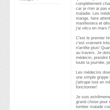
complètement chang
car je n'en ai pas 
maladie. Les médic
mange, faire atten
manifestera et dès
j'ai vécu en mars 
C'est le premier hi
c'est vraiment très
n'arrête plus! Quan
au travers. Je doi
médecin, prendre E
toute la journée, p
Les médecins dise
une simple grippe 
j'attrape tout en m
fonctionner!
Je suis extrêmemen
grand chose pour r
tomber malade com