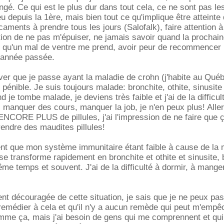
é. Ce qui est le plus dur dans tout cela, ce ne sont pas le
eu depuis la 1ère, mais bien tout ce qu'implique être atteinte
aments à prendre tous les jours (Salofalk), faire attention à
tion de ne pas m'épuiser, ne jamais savoir quand la prochain
 qu'un mal de ventre me prend, avoir peur de recommencer l
l'année passée.
ver que je passe ayant la maladie de crohn (j'habite au Québe
 pénible. Je suis toujours malade: bronchite, othite, sinusite 
d je tombe malade, je deviens très faible et j'ai de la difficu
s manquer des cours, manquer la job, je n'en peux plus! Aller 
NCORE PLUS de pillules, j'ai l'impression de ne faire que 
rendre des maudites pillules!
nt que mon système immunitaire étant faible à cause de la 
se transforme rapidement en bronchite et othite et sinusite, 
ême temps et souvent. J'ai de la difficulté à dormir, à manger
t découragée de cette situation, je sais que je ne peux pas
emédier à cela et qu'il n'y a aucun remède qui peut m'empê
me ça, mais j'ai besoin de gens qui me comprennent et qui