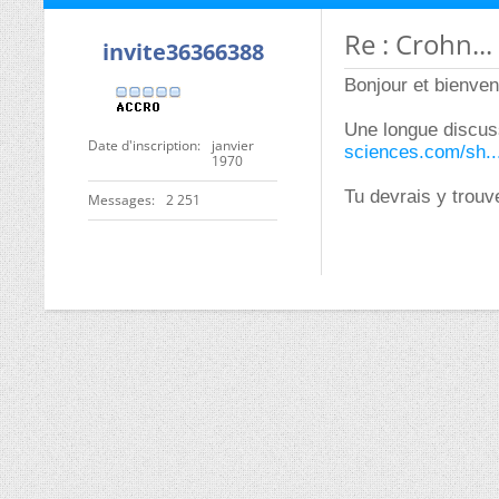
Re : Crohn...
invite36366388
Bonjour et bienven
Une longue discuss
Date d'inscription
janvier
sciences.com/sh..
1970
Tu devrais y trou
Messages
2 251