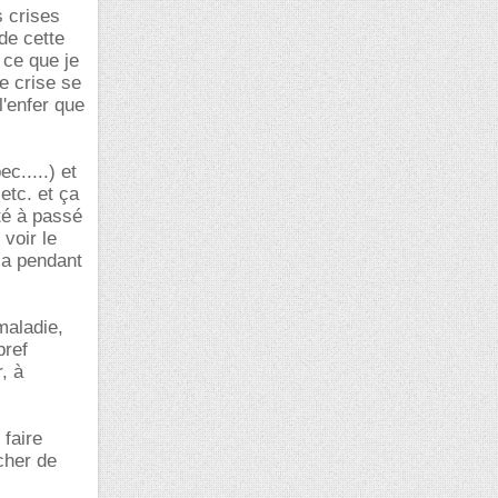
s crises
 de cette
 ce que je
e crise se
'enfer que
c.....) et
etc. et ça
lté à passé
voir le
ça pendant
maladie,
bref
, à
 faire
cher de