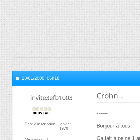
28/01/2005,
06h18
Crohn...
invite3efb1003
------
Date d'inscription
janvier
Bonjour à tous
1970
Ça fait à peine 1 a
Messages
1