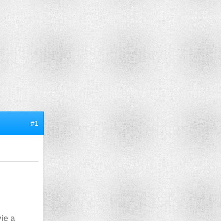
#1
vie a