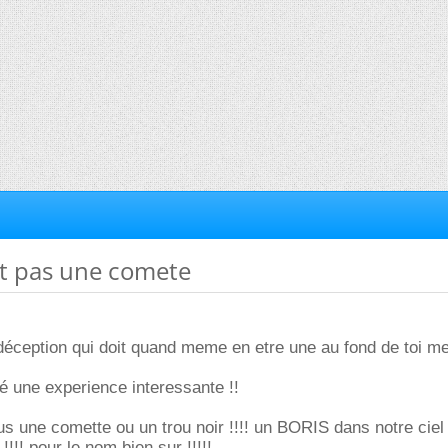
ait pas une comete
déception qui doit quand meme en etre une au fond de toi me
té une experience interessante !!
us une comette ou un trou noir !!!! un BORIS dans notre ciel
!!!! pour le nom bien sur !!!!!