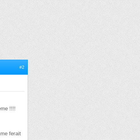
#2
me !!!!
 me ferait