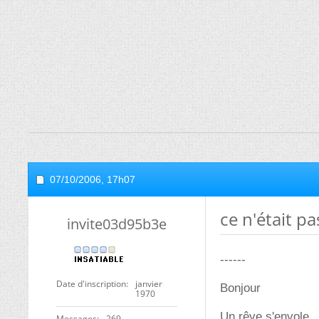
07/10/2006,
17h07
ce n'était p
invite03d95b3e
------
Date d'inscription
janvier
Bonjour
1970
Un rêve s'envole,
Messages
269