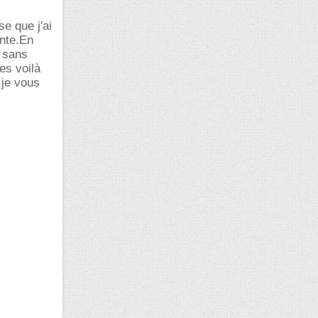
se que j'ai
ante.En
e sans
es voilà
 je vous