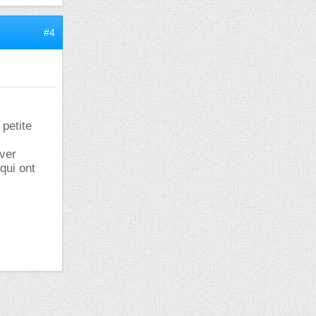
#4
 petite
uver
 qui ont