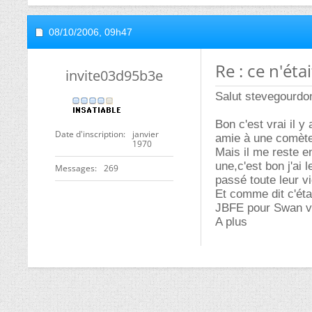
08/10/2006,
09h47
Re : ce n'ét
invite03d95b3e
Salut stevegourdo
Bon c'est vrai il y
Date d'inscription
janvier
amie à une comète
1970
Mais il me reste e
une,c'est bon j'ai l
Messages
269
passé toute leur v
Et comme dit c'étai
JBFE pour Swan va 
A plus