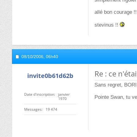
allé bon courage !!
stevinus !!
08/10/2006,
06h40
Re : ce n'ét
invite0b61d62b
Sans regret, BORIS
Date d'inscription
janvier
Pointe Swan, tu ve
1970
Messages
19 474