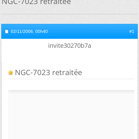
NGC-7023 retraitée
02/11/2006,
00h40
#1
invite30270b7a
NGC-7023 retraitée