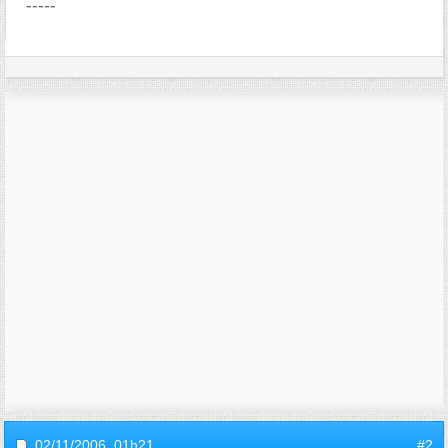
-----
02/11/2006,
01h21
#2