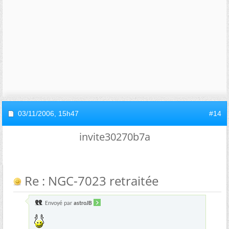
03/11/2006,
15h47
#14
invite30270b7a
Re : NGC-7023 retraitée
Envoyé par
astroJB