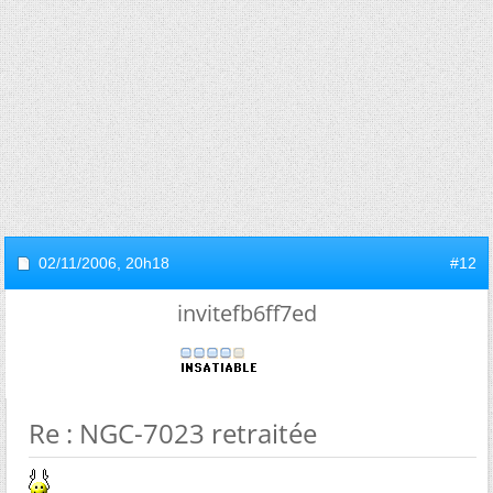
02/11/2006,
20h18
#12
invitefb6ff7ed
Re : NGC-7023 retraitée