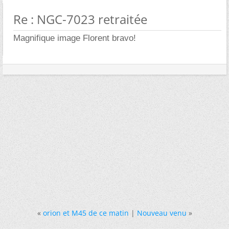
Re : NGC-7023 retraitée
Magnifique image Florent bravo!
«
orion et M45 de ce matin
|
Nouveau venu
»