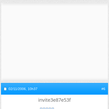
02/11/2006,
10h37
#6
invite3e87e53f