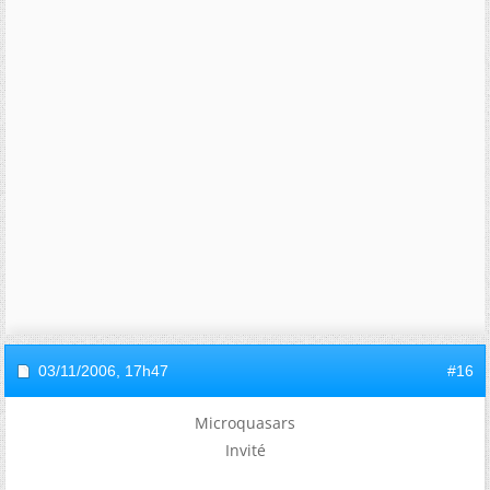
03/11/2006,
17h47
#16
Microquasars
Invité