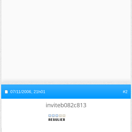
07/11/2006,
21h01
#2
inviteb082c813