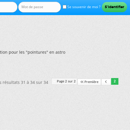
Se souvenir de moi ?
ion pour les "pointures" en astro
s résultats 31 à 34 sur 34
Page 2 sur 2
2
Première