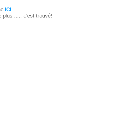
onc
.
ICI
plus ..... c'est trouvé!