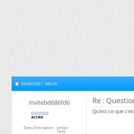
09/06/2007,
08h19
Re : Questio
invitebd686fd6
Qu'est ce que c'es
Date d'inscription
janvier
1970