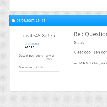
08/06/2007,
19h25
Re : Questio
invite45f8e17a
Salut,
C'est cool, j'en d
Date d'inscription
janvier
1970
...non, en vrai j'a
Messages
2 236