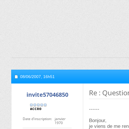
08/06/2007,
16h51
Re : Questio
invite57046850
------
Date d'inscription
janvier
Bonjour,
1970
je viens de me ren