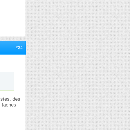
#34
stes, des
s taches