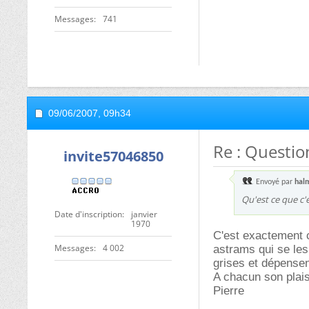
Messages
741
09/06/2007,
09h34
Re : Questio
invite57046850
Envoyé par
hal
Qu'est ce que c'e
Date d'inscription
janvier
1970
C'est exactement 
Messages
4 002
astrams qui se les
grises et dépense
A chacun son plais
Pierre