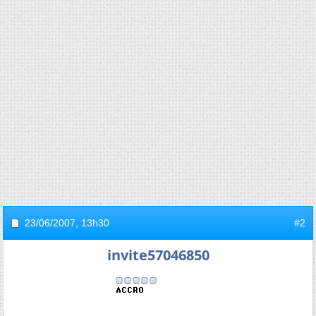
23/06/2007,
13h30
#2
invite57046850