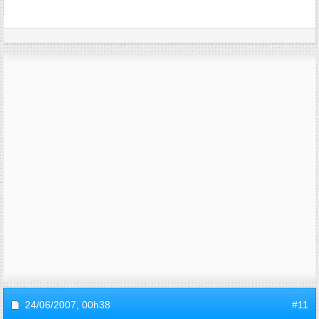
24/06/2007,
00h38
#11