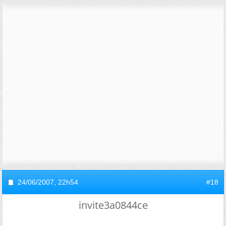
24/06/2007,
22h54
#18
invite3a0844ce