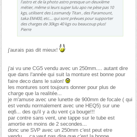
l'astro et de la photo astro presque un deuxième
métier, même si leurs super lulu apo ne pèse pas 10
kgs, utilisent des Losmandy Titan , des Paramount,
taka EM400, etc.... qui sont prévues pour supporter
des charges de 30kgs 40 kgs ou beaucoup plus!
Pierre
j'aurais pas dit mieux!
j'ai vu une CG5 vendu avec un 250mm.... autant dire
que dans l'année qui suit la monture est bonne pour
faire deco dans le salon!
les montures sont toujours donner pour plus de
charge que la realitée...
je m'amuse avec une lunette de 900mm de focale ( qui
est vendu normalement avec une HEQ5) sur une
eq6... des qu'il y a du vent ça bouge!!!
par contre sans vent, une tappe sur le tube est
amortie en moins de 2 secondes...
donc une SVP avec un 250mm c'est peut etre
vendu.... ça veut pas dire que c'est la bonne