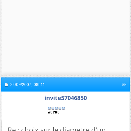
24/09/2007,
08h11
#5
invite57046850
Re : choix sur le diametre d'un