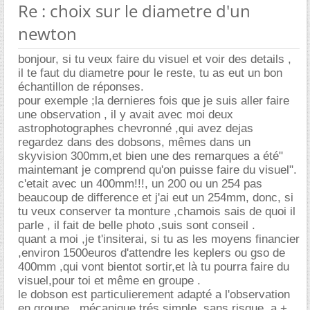
Re : choix sur le diametre d'un
newton
bonjour, si tu veux faire du visuel et voir des details ,
il te faut du diametre pour le reste, tu as eut un bon
échantillon de réponses.
pour exemple ;la dernieres fois que je suis aller faire
une observation , il y avait avec moi deux
astrophotographes chevronné ,qui avez dejas
regardez dans des dobsons, mêmes dans un
skyvision 300mm,et bien une des remarques a été"
maintemant je comprend qu'on puisse faire du visuel".
c'etait avec un 400mm!!!, un 200 ou un 254 pas
beaucoup de difference et j'ai eut un 254mm, donc, si
tu veux conserver ta monture ,chamois sais de quoi il
parle , il fait de belle photo ,suis sont conseil .
quant a moi ,je t'insiterai, si tu as les moyens financier
,environ 1500euros d'attendre les keplers ou gso de
400mm ,qui vont bientot sortir,et là tu pourra faire du
visuel,pour toi et même en groupe .
le dobson est particulierement adapté a l'observation
en groupe , mécanique trés simple ,sans risque. a +