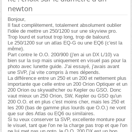
newton
Bonjour,
Il faut complètement, totalement absolument oublier
l'idée de mettre un 250/1200 sur une skyview pro.
Trop lourd et surtout trop long, trop de balourd.
Le 250/1200 sur un atlas EQ-G ou une EQ6 (c'est la
même).
Part contre le O.O. 200/900 (j'en ai un DX L/10) va
bien sur la svp mais uniquement en visuel pas pour la
photo avec lunette guide. J'ai essayé, j'avais avant
une SVP, j'ai vite compris à mes dépends.
La différence entre un 250 et un 200 et nettement plus
importante que celle entre un 200 Orion Optiquer et un
200 Orion ou skywathcher ou Kepler ou GSO. Donc
vaut mieux un 250 Orion, SW, Kepler ou GSO qu'un
200 O.O. et en plus c'est moins cher, mais les 250 et
les 200 (bas de gamme plus lourds que O.O.) ne vont
que sur des Atlas ou EQ6 ou similaires.
Si tu veux conserver ta SVP, excellente monture pour
le visuel, tant que l'on ne la charge pas trop et que l'on
ne lui met pas un goto, le O.O. 200 DX est un bon