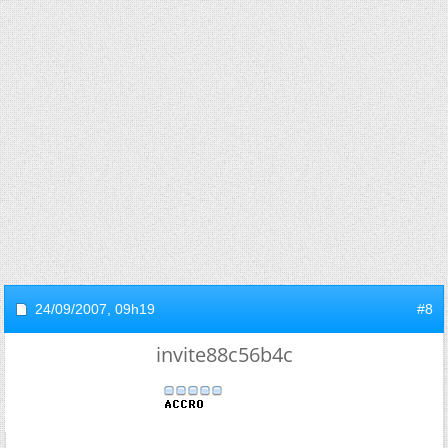
24/09/2007,
09h19
#8
invite88c56b4c