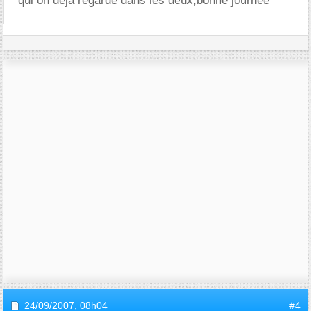
qui on deja regardé dans les deux,bonne journée
24/09/2007,
08h04
#4