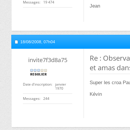
Messages
19 474
Jean
18/08/2008,
07h04
Re : Observa
invite7f3d8a75
et amas dans
Super les croa Pa
Date d'inscription
janvier
1970
Kévin
Messages
244