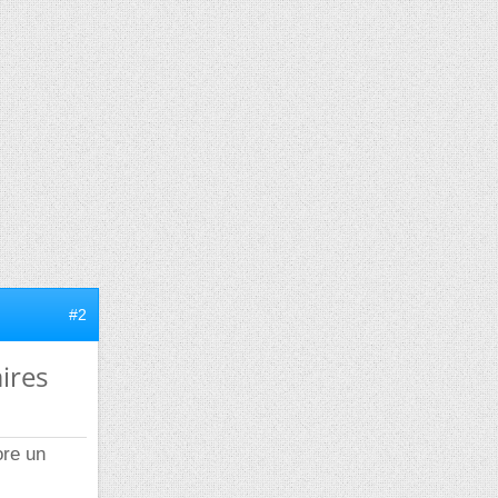
#2
ires
ore un