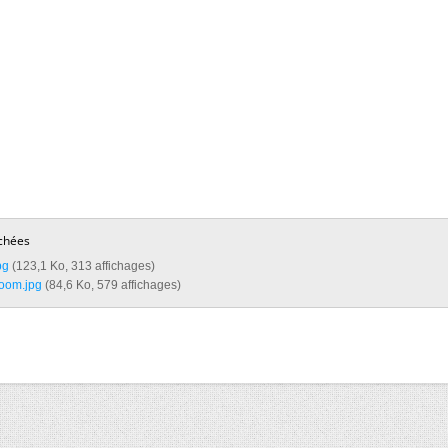
chées
g‎
(123,1 Ko, 313 affichages)
om.jpg‎
(84,6 Ko, 579 affichages)