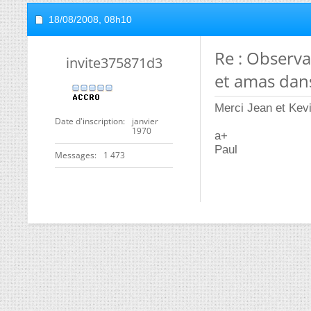
18/08/2008,
08h10
Re : Observa
invite375871d3
et amas dans
Merci Jean et Kev
Date d'inscription
janvier
1970
a+
Paul
Messages
1 473