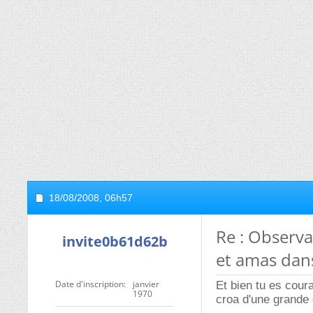
18/08/2008,
06h57
Re : Observa
invite0b61d62b
et amas dans
Date d'inscription
janvier
Et bien tu es cour
1970
croa d'une grande 