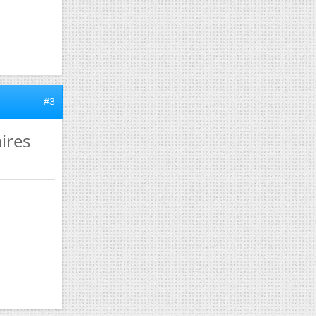
#3
ires