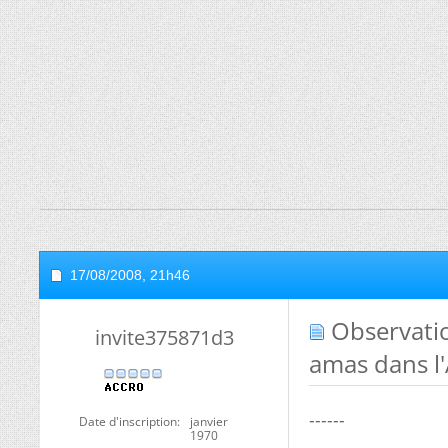
17/08/2008,
21h46
Observatio
invite375871d3
amas dans l'
------
Date d'inscription
janvier
1970