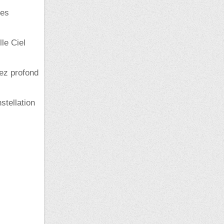
des
le Ciel
hez profond
tellation