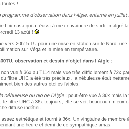
 toutes !
n programme d'observation dans l'Aigle, entamé en Juillet 
ie Loicnasa qui a réussi à me convaincre de sortir malgré l
rcredi 13 août !
pe vers 20h15 TU pour une mise en station sur le Nord, une
collimation sur Véga et la mise en température.
0TU, observation et dessin d'objet dans l'Aigle :
 non vue à 36x au T114 mais vue très difficilement à 72x pa
t du filtre UHC a été très précieux, la nébuleuse était nette
aiment bien des autres étoiles faibles.
a nébuleuse du nid de l'Aigle
: peut-être vue à 36x mais la 
c le filtre UHC à 36x toujours, elle se voit beaucoup mieux
ache diffuse indéfini.
 assez esthétique et fourni à 36x. Un vingtaine de membre 
 pendant une heure et demi de ce sympathique amas.