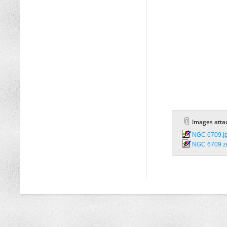
Images atta
NGC 6709.jp
NGC 6709 zo