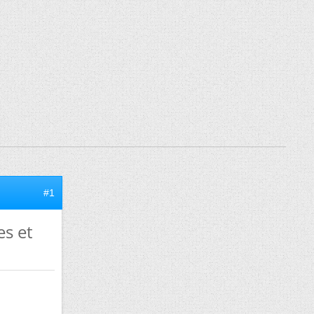
#1
es et