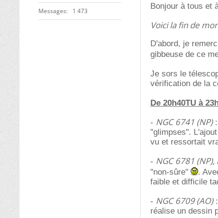
Bonjour à tous et à
Messages
1 473
Voici la fin de mo
D'abord, je remerc
gibbeuse de ce me
Je sors le télesco
vérification de la 
De 20h40TU à 23h0
NGC 6741 (NP)
-
:
"glimpses". L'ajou
vu et ressortait vr
NGC 6781 (NP), l
-
"non-sûre"
. Ave
faible et difficile t
NGC 6709 (AO)
-
:
réalise un dessin