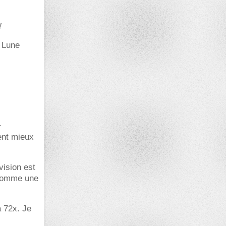
!
a Lune
r
ment mieux
vision est
 comme une
à 72x. Je