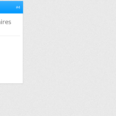
#4
ires