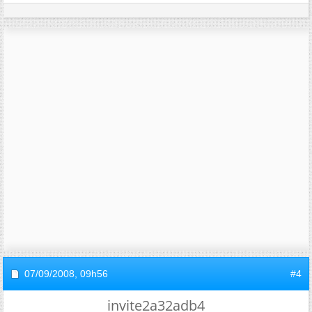
07/09/2008,
09h56
#4
invite2a32adb4