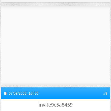
07/09/2008,
16h30
#9
invite9c5a8459