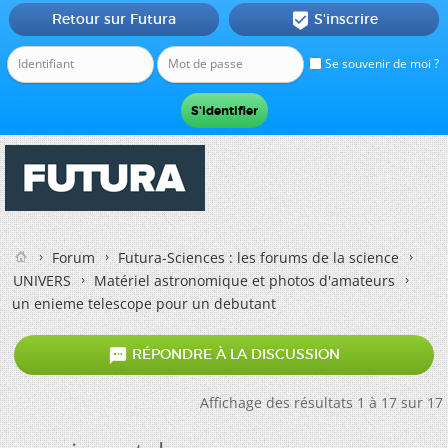
Retour sur Futura
S'inscrire

Se souvenir de moi ?
Forum
Futura-Sciences : les forums de la science
UNIVERS
Matériel astronomique et photos d'amateurs
un enieme telescope pour un debutant

RÉPONDRE À LA DISCUSSION
Affichage des résultats 1 à 17 sur 17