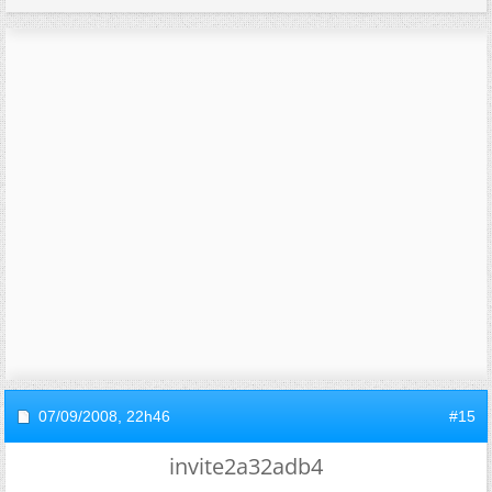
07/09/2008,
22h46
#15
invite2a32adb4