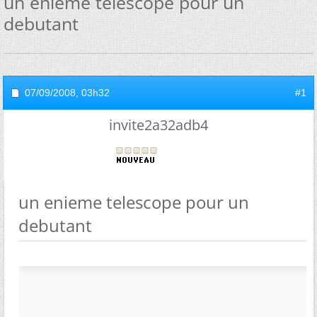
un enieme telescope pour un
debutant
07/09/2008,
03h32
#1
invite2a32adb4
un enieme telescope pour un
debutant