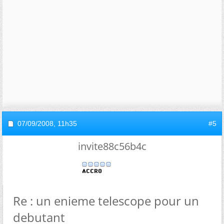
07/09/2008,
11h35
#5
invite88c56b4c
Re : un enieme telescope pour un
debutant