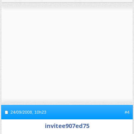
24/09/2008,
10h23
#4
invitee907ed75