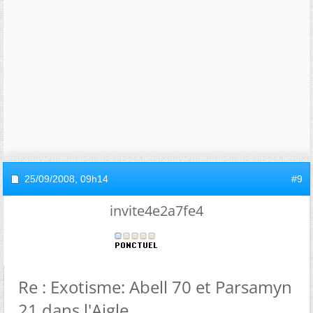
25/09/2008,
09h14
#9
invite4e2a7fe4
Re : Exotisme: Abell 70 et Parsamyn
21 dans l'Aigle