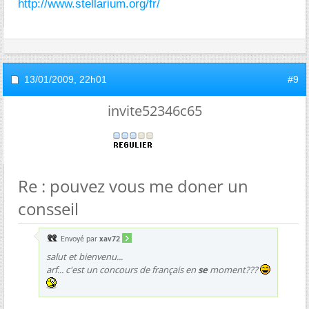
http://www.stellarium.org/fr/
13/01/2009,
22h01
#9
invite52346c65
Re : pouvez vous me doner un
consseil
Envoyé par
xav72
salut et bienvenu...
arf... c'est un concours de français en
se
moment???