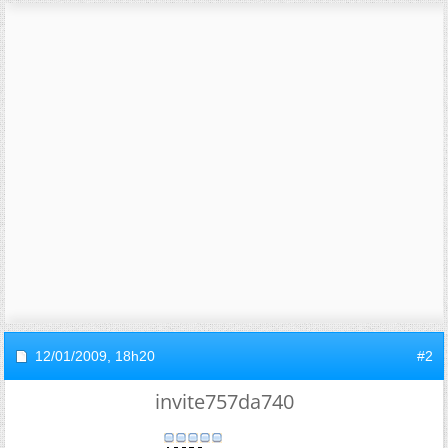
12/01/2009,
18h20
#2
invite757da740