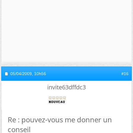
05/04/2009,
10h56
#16
invite63dffdc3
Re : pouvez-vous me donner un
conseil