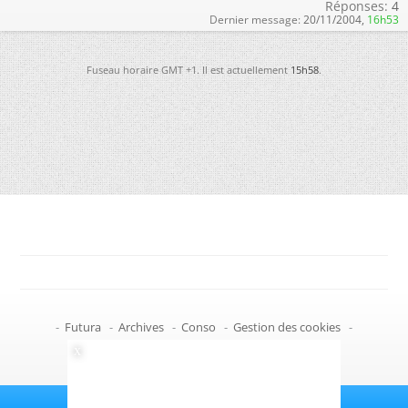
Réponses:
4
Dernier message:
20/11/2004,
16h53
Fuseau horaire GMT +1. Il est actuellement
15h58
.
-
Futura
-
Archives
-
Conso
-
Gestion des cookies
-
Politique de confidentialité
-
Haut de page