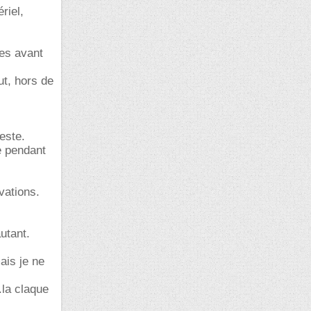
riel,
ses avant
t, hors de
este.
e pendant
vations.
utant.
ais je ne
.la claque