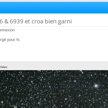
6 & 6939 et croa bien garni
onnexion
ergé pour fs
chées