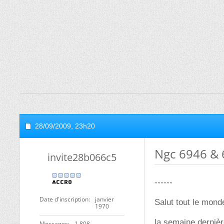
28/09/2009,
23h20
Ngc 6946 & 6
invite28b066c5
------
Date d'inscription
janvier
Salut tout le mond
1970
la semaine dernière
Messages
1 808