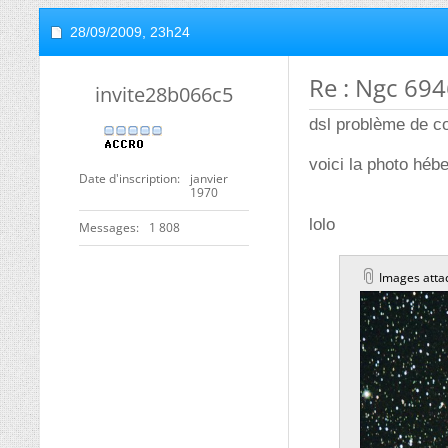
28/09/2009,
23h24
Re : Ngc 694
invite28b066c5
dsl problème de c
voici la photo héb
Date d'inscription
janvier
1970
lolo
Messages
1 808
Images atta