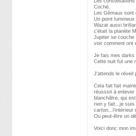
Les constellations
Coché.
Les Gémaux sont e
Un point lumineux 
Wazat aussi brillan
c'était la planète 
Jupiter se couche b
voir comment ont é
Je fais mes darks
Cette nuit fut une 
J'attends le réveil
Cela fait fait main
réusssit à enlever 
blanchâtre, qui es
rien y fait...je s
carton...l'intérieur
Ou peut-être un dé
Voici donc mon im