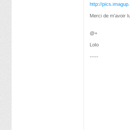
http://pics.imagu
Merci de m'avoir l
@+
Lolo
-----