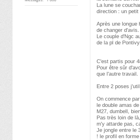
La lune se couchant
direction : un pet
Après une longue h
de changer d'avis.
Le couple d'Ngc a
de la pl de Pontivy
C'est partis pour 
Pour être sûr d'av
que l'autre travail.
Entre 2 poses j'ut
On commence par 
le double amas de 
M27, dumbell, bien 
Pas très loin de l
m'y attarde pas, c
Je jongle entre le 
! le profil en form