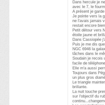
Dans hercule je ne
avec le 7, le fourm
A présent je garde
Je pointe vers la 
ne l'avais jamais
restait encore bien
Petit détour vers 
étoile jaune et bril
Dans Cassiopée j'
Puis je me dis que 
NGC 6946 la galax
tâches dans le mê
Soudain je recois u
facile de téléphone
Elle m'a aussi pe
Toujours dans Péga
un plus gros diamèt
Le triangle mainten
brillante.
La nuit touche pre
sur l'objectif du r
continu...changeme