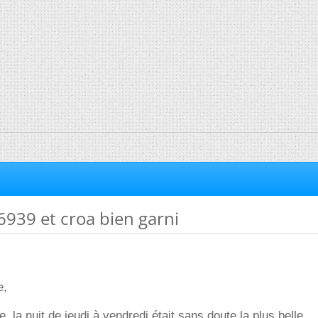
939 et croa bien garni
e,
, la nuit de jeudi à vendredi était sans doute la plus belle.