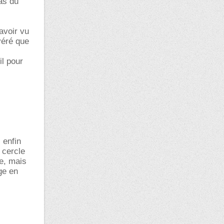
as du
avoir vu
avéré que
il pour
 enfin
 cercle
de, mais
ge en