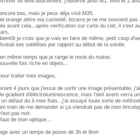
 d'hiver se lève doucement, j'observe ainsi M1, M45 et 2 am
ncore bas, mais je peux déja visé M35.
et orange attire ma curiosité, bizarre je ne me souvient pas 
te avant cela...après verification sur carte du ciel, il s'est 
Mars.
ientôt je crois que je vais en faire de même, petit coup d'oe
volué ses satéllites par rapport au début de la soirée.
 en même temps que je range le reste du matos.
nouvelle fois riche en objets...
 pour traiter mes images.
tenant 4 jours que j'essai de sortir une image présentable, j'ai
le gradient d'éléctroluminescence, mais l'oeil averti verra un
t un défaut du à mes flats...j'ai essayé toute sorte de métho
uis en train de me demander si ça viendrait pas de mon bricola
 n'est pas noir.
faut de mon optique...
age avec un temps de poses de 3h et 8mn