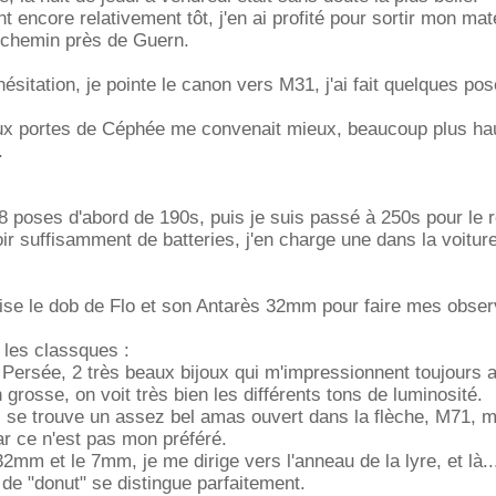
 encore relativement tôt, j'en ai profité pour sortir mon maté
it chemin près de Guern.
ésitation, je pointe le canon vers M31, j'ai fait quelques po
ux portes de Céphée me convenait mieux, beaucoup plus hau
.
48 poses d'abord de 190s, puis je suis passé à 250s pour le r
oir suffisamment de batteries, j'en charge une dans la voitur
ilise le dob de Flo et son Antarès 32mm pour faire mes obser
les classques :
Persée, 2 très beaux bijoux qui m'impressionnent toujours a
grosse, on voit très bien les différents tons de luminosité.
à, se trouve un assez bel amas ouvert dans la flèche, M71, m
ar ce n'est pas mon préféré.
32mm et le 7mm, je me dirige vers l'anneau de la lyre, et là..
e de "donut" se distingue parfaitement.