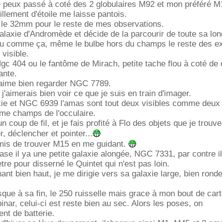
 peux passé à coté des 2 globulaires M92 et mon préféré M1
illement d'étoile me laisse pantois.
 le 32mm pour le reste de mes observations.
galaxie d'Andromède et décide de la parcourir de toute sa lon
 vu comme ça, même le bulbe hors du champs le reste des e
 visible.
Ngc 404 ou le fantôme de Mirach, petite tache flou à coté de 
lante.
aime bien regarder NGC 7789.
j'aimerais bien voir ce que je suis en train d'imager.
ie et NGC 6939 l'amas sont tout deux visibles comme deux
me champs de l'occulaire.
n coup de fil, et je fais profité à Flo des objets que je trouv
r, déclencher et pointer...
rmis de trouver M15 en me guidant.
se il ya une petite galaxie alongée, NGC 7331, par contre il
re pour disserné le Quintet qui n'est pas loin.
ant bien haut, je me dirigie vers sa galaxie large, bien ronde
sque à sa fin, le 250 ruisselle mais grace à mon bout de car
ubinar, celui-ci est reste bien au sec. Alors les poses, on
nt de batterie.