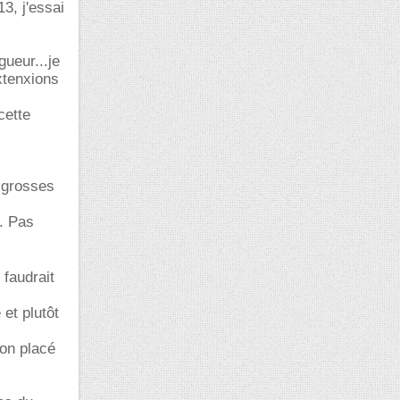
3, j'essai
gueur...je
xtenxions
cette
 grosses
e. Pas
 faudrait
 et plutôt
ton placé