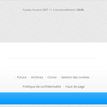
Fuseau horaire GMT +1. Il est actuellement
12h45
.
-
Futura
-
Archives
-
Conso
-
Gestion des cookies
-
Politique de confidentialité
-
Haut de page