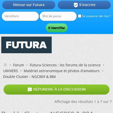
Retour sur Futura
S'inscrire

Se souvenir de moi ?
Forum
Futura-Sciences : les forums de la science
UNIVERS
Matériel astronomique et photos d'amateurs
Double Cluster - NGC869 & 884

RÉPONDRE À LA DISCUSSION
Affichage des résultats 1 à 7 sur 7