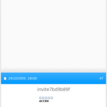
24/10/2009,
18h00
#7
invite7bd9b89f