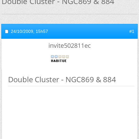
Double Cluster - NGC869 & 884
24/10/2009,
15h57
#1
invite502811ec
Double Cluster - NGC869 & 884