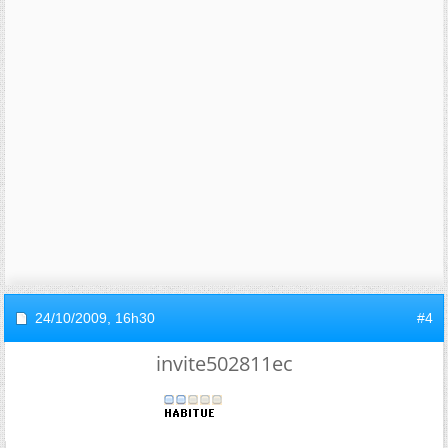
24/10/2009,
16h30
#4
invite502811ec