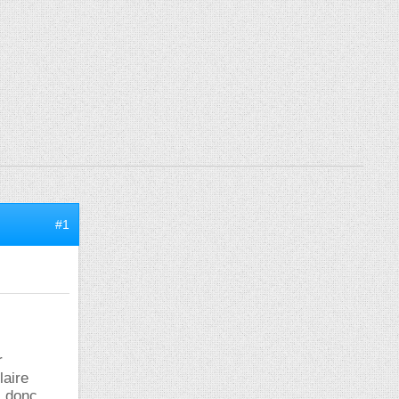
#1
r
laire
; donc