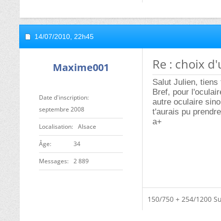
14/07/2010,
22h45
Re : choix d
Maxime001
Salut Julien, tiens
Bref, pour l'oculai
Date d'inscription
autre oculaire sino
septembre 2008
t'aurais pu prendre
a+
Localisation
Alsace
ge
34
Messages
2 889
150/750 + 254/1200 Su