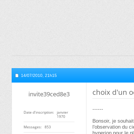
14/07/2010,
21h15
choix d'un o
invite39ced8e3
------
Date d'inscription
janvier
1970
Bonsoir, je souhai
l'observation du c
Messages
853
hyperion pour le p