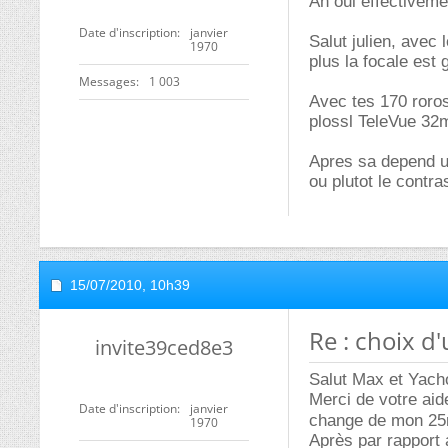
Ah oui effectiveme
Date d'inscription
janvier
Salut julien, avec 
1970
plus la focale est 
Messages
1 003
Avec tes 170 roro
plossl TeleVue 32
Apres sa depend un
ou plutot le contra
15/07/2010,
10h39
Re : choix d
invite39ced8e3
Salut Max et Yac
Merci de votre aide
Date d'inscription
janvier
change de mon 2
1970
Après par rapport 