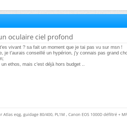
'un oculaire ciel profond
 t'es vivant ? sa fait un moment que je tai pas vu sur msn !
re, je t'aurais conseillé un hypérion, j'y connais pas grand c
n;
 un ethos, mais c'est déjà hors budget ..
r Atlas eqg, guidage 80/400, PL1M , Canon EOS 1000D défiltré + M