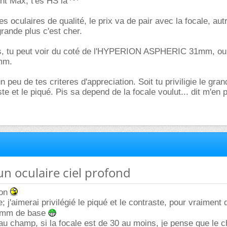
nt Max, t'es HS la ^^
les oculaires de qualité, le prix va de pair avec la focale, aut
grande plus c'est cher.
s, tu peut voir du coté de l'HYPERION ASPHERIC 31mm, ou 
mm.
 peu de tes criteres d'appreciation. Soit tu priviligie le gr
ste et le piqué. Pis sa depend de la focale voulut... dit m'en p
'un oculaire ciel profond
hon
; j'aimerai privilégié le piqué et le contraste, pour vraiment
5mm de base
au champ, si la focale est de 30 au moins, je pense que le 