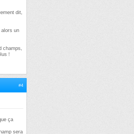
rement dit,
alors un
and champs,
lus !
#4
 que ça
champ sera