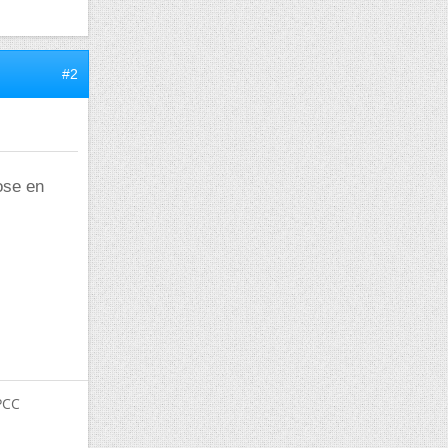
#2
hose en
PCC