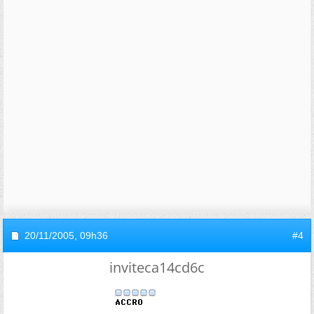
20/11/2005,
09h36
#4
inviteca14cd6c