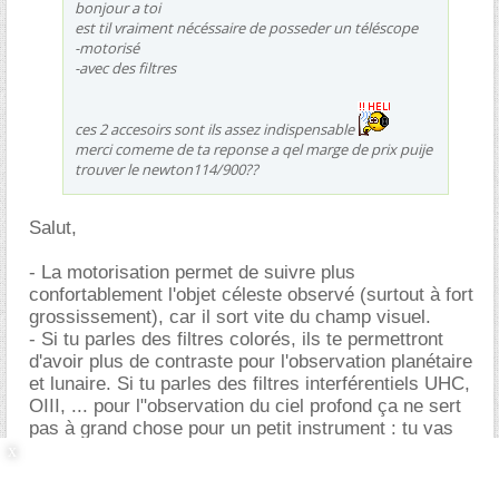
bonjour a toi
est til vraiment nécéssaire de posseder un téléscope
-motorisé
-avec des filtres
ces 2 accesoirs sont ils assez indispensable
merci comeme de ta reponse a qel marge de prix puije
trouver le newton114/900??
Salut,
- La motorisation permet de suivre plus
confortablement l'objet céleste observé (surtout à fort
grossissement), car il sort vite du champ visuel.
- Si tu parles des filtres colorés, ils te permettront
d'avoir plus de contraste pour l'observation planétaire
et lunaire. Si tu parles des filtres interférentiels UHC,
OIII, ... pour l"observation du ciel profond ça ne sert
pas à grand chose pour un petit instrument : tu vas
perdre en luminosité.
Un Newton 114/900 avec EQ3 coûte entre 200 et 300