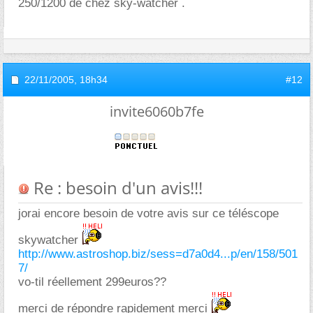
250/1200 de chez sky-watcher .
22/11/2005,
18h34
#12
invite6060b7fe
Re : besoin d'un avis!!!
jorai encore besoin de votre avis sur ce téléscope
skywatcher
http://www.astroshop.biz/sess=d7a0d4...p/en/158/501
7/
vo-til réellement 299euros??
merci de répondre rapidement merci