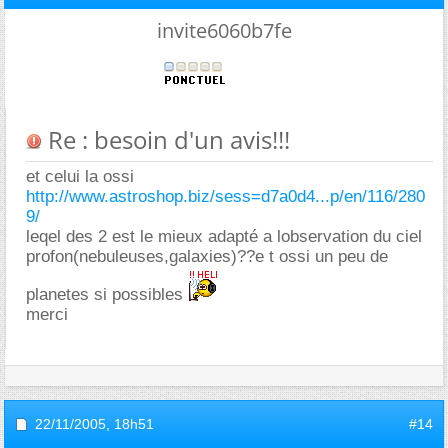
invite6060b7fe
Re : besoin d'un avis!!!
et celui la ossi
http://www.astroshop.biz/sess=d7a0d4...p/en/116/280
9/
leqel des 2 est le mieux adapté a lobservation du ciel
profon(nebuleuses,galaxies)??e t ossi un peu de
planetes si possibles
merci
22/11/2005,
18h51
#14