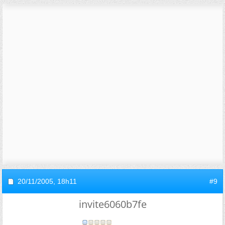
20/11/2005,
18h11
#9
invite6060b7fe