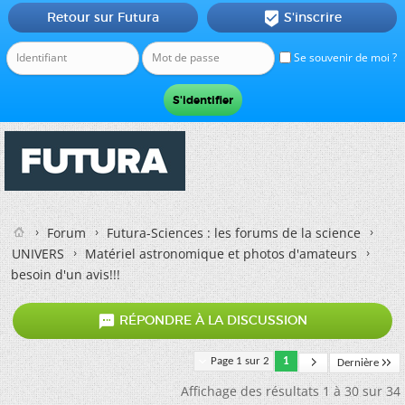
Retour sur Futura
S'inscrire

Se souvenir de moi ?
Forum
Futura-Sciences : les forums de la science
UNIVERS
Matériel astronomique et photos d'amateurs
besoin d'un avis!!!

RÉPONDRE À LA DISCUSSION
Page 1 sur 2
1
Dernière
Affichage des résultats 1 à 30 sur 34