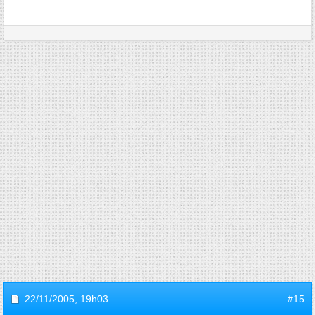
22/11/2005,
19h03
#15