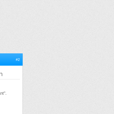
#2
n
nt".