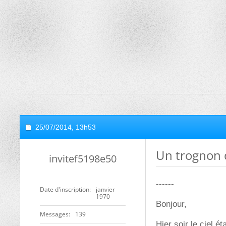
25/07/2014,
13h53
Un trognon 
invitef5198e50
------
Date d'inscription
janvier
1970
Bonjour,
Messages
139
Hier soir le ciel ét