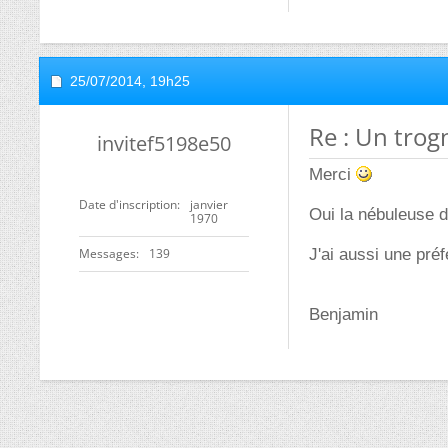
25/07/2014,
19h25
Re : Un tro
invitef5198e50
Merci
Date d'inscription
janvier
Oui la nébuleuse d
1970
Messages
139
J'ai aussi une pré
Benjamin