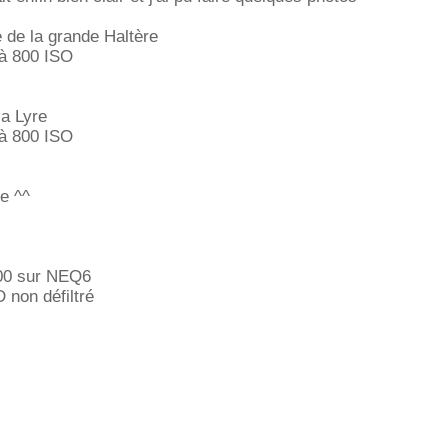
 de la grande Haltère
à 800 ISO
la Lyre
à 800 ISO
se ^^
200 sur NEQ6
non défiltré