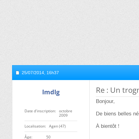
25/07/2014,
16h37
Re : Un tro
lmdlg
Bonjour,
Date d'inscription
octobre
De biens belles né
2009
À bientôt !
Localisation
Agen (47)
ge
50