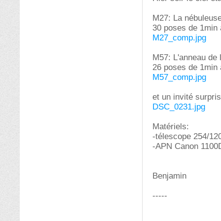
M27: La nébuleuse
30 poses de 1min 
M27_comp.jpg
M57: L'anneau de 
26 poses de 1min 
M57_comp.jpg
et un invité surpri
DSC_0231.jpg
Matériels:
-télescope 254/1
-APN Canon 1100D 
Benjamin
-----