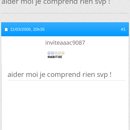
aider moi je comprend rien svp !
11/03/2006,
20h35
#1
inviteaaac9087
aider moi je comprend rien svp !