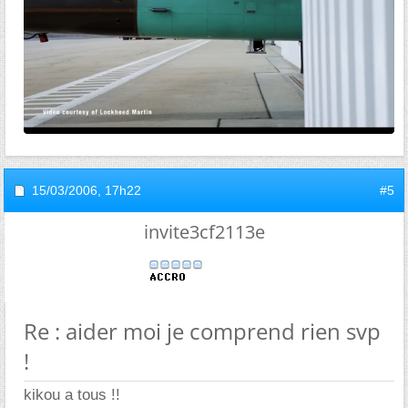
15/03/2006,
17h22
#5
invite3cf2113e
Re : aider moi je comprend rien svp
!
kikou a tous !!