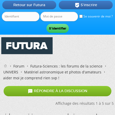
Retour sur Futura
S'inscrire

Se souvenir de moi ?
Forum
Futura-Sciences : les forums de la science
UNIVERS
Matériel astronomique et photos d'amateurs
aider moi je comprend rien svp !

RÉPONDRE À LA DISCUSSION
Affichage des résultats 1 à 5 sur 5