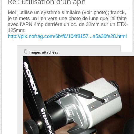
Re : utilisation d'un apn
Moi j'utilise un système similaire (voir photo); franck,
je te mets un lien vers une photo de lune que j'ai faite
avec l'APN 4mp derrière un oc. de 32mm sur un ETX-
125mm:
http://pix.nofrag.com/6b/f6/104f8157...a5a36fe28.html
Images attachées