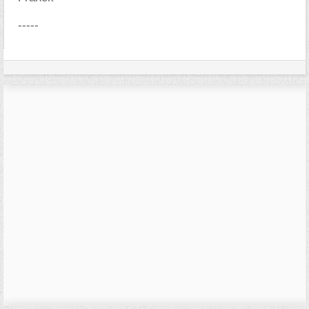
-----