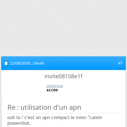
22/08/2006,
14h44
#7
invite08108e1f
Re : utilisation d'un apn
ouh la ! c'est un apn compact le mien "canon
powershot.