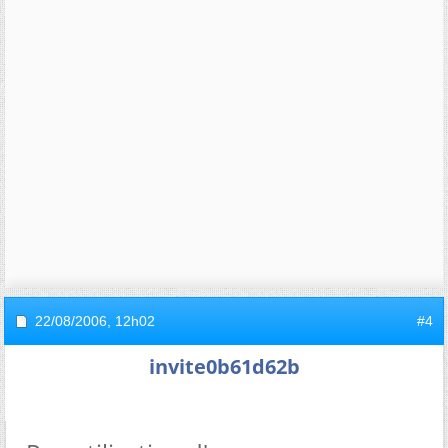
22/08/2006,
12h02
#4
invite0b61d62b