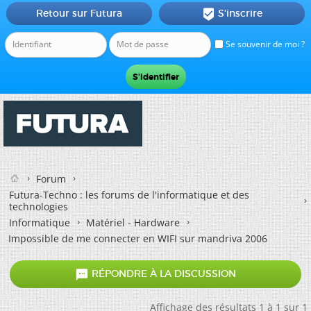
Retour sur Futura
S'inscrire

Se souvenir de moi ?
Forum
Futura-Techno : les forums de l'informatique et des
technologies
Informatique
Matériel - Hardware
Impossible de me connecter en WIFI sur mandriva 2006

RÉPONDRE À LA DISCUSSION
Affichage des résultats 1 à 1 sur 1