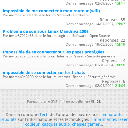
Dernier message:
02/09/2007,
13h17
impossible de me connecter à mon routeur (wifi)
Par invitea7b7331f dans le forum Matériel - Hardware
Réponses:
35
Dernier message:
14/01/2007,
17h07
Problème de son sous Linux Mandriva 2006
Par invite87912a33 dans le forum Logiciel - Software - Open Source
Réponses:
22
Dernier message:
19/05/2006,
15h19
Impossible de se connecter sur les pages protégées
Par inviteca3a856a dans le forum Internet - Réseau - Sécurité générale
Réponses:
6
Dernier message:
01/10/2004,
18h50
impossible de se connecter sur les t'chats
Par invite4b0a0290 dans le forum Internet - Réseau - Sécurité générale
Réponses:
6
Dernier message:
02/04/2004,
21h04
Fuseau horaire GMT +1. Il est actuellement
08h58
.
Dans la rubrique
Tech
de Futura, découvrez nos
comparatifs
produits
sur l'informatique et les technologies :
imprimantes laser
couleur
,
casques audio
,
chaises gamer
...