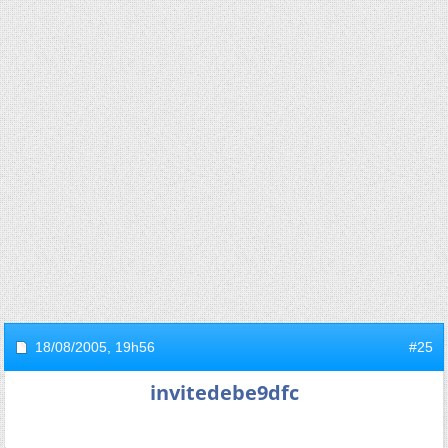
18/08/2005,
19h56
#25
invitedebe9dfc