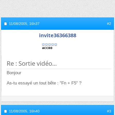
11/08/2005,
16h37
#2
invite36366388
Re : Sortie vidéo...
Bonjour
As-tu essayé un tout bête : "Fn + F5" ?
11/08/2005,
16h40
#3