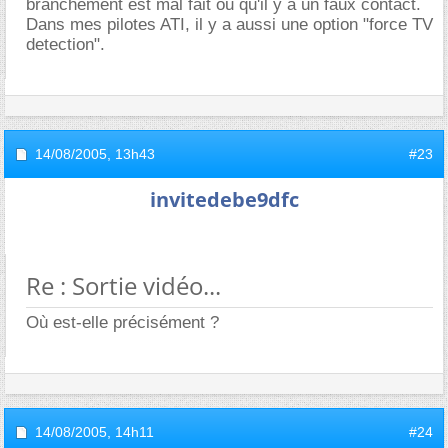
branchement est mal fait ou qu'il y a un faux contact.
Dans mes pilotes ATI, il y a aussi une option "force TV
detection".
14/08/2005,
13h43
#23
invitedebe9dfc
Re : Sortie vidéo...
Où est-elle précisément ?
14/08/2005,
14h11
#24