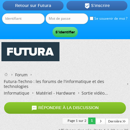
Retour sur Futura
S'inscrire

Se souvenir de moi ?
Forum
Futura-Techno : les forums de l'informatique et des
technologies
Informatique
Matériel - Hardware
Sortie vidéo...

RÉPONDRE À LA DISCUSSION
Page 1 sur 2
1
Dernière