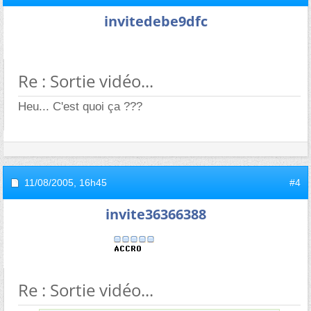
invitedebe9dfc
Re : Sortie vidéo...
Heu... C'est quoi ça ???
11/08/2005,
16h45
#4
invite36366388
Re : Sortie vidéo...