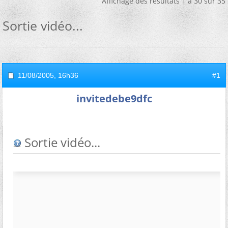
Affichage des résultats 1 à 30 sur 35
Sortie vidéo...
11/08/2005,
16h36
#1
invitedebe9dfc
Sortie vidéo...