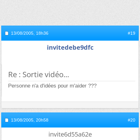
13/08/2005,
18h36
#19
invitedebe9dfc
Re : Sortie vidéo...
Personne n'a d'idées pour m'aider ???
13/08/2005,
20h58
#20
invite6d55a62e