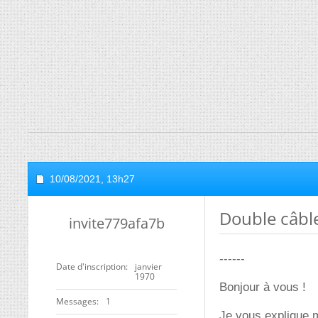
10/08/2021,
13h27
Double câble
invite779afa7b
------
Date d'inscription
janvier
1970
Bonjour à vous !
Messages
1
Je vous explique mo