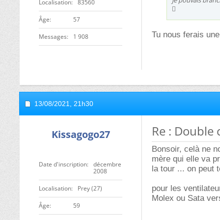
je pouvais branch
Localisation
83560

ge
57
Tu nous ferais une
Messages
1 908
13/08/2021,
21h30
Re : Double 
Kissagogo27
Bonsoir, celà ne n
mère qui elle va 
Date d'inscription
décembre
la tour ... on peu
2008
pour les ventilateu
Localisation
Prey (27)
Molex ou Sata vers 
ge
59