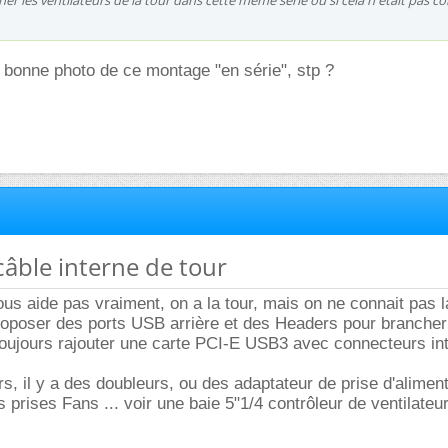
er les ventilateurs de la tour dans cette même série ou si cela n'était pas co
 bonne photo de ce montage "en série", stp ?
câble interne de tour
ous aide pas vraiment, on a la tour, mais on ne connait pas l
proposer des ports USB arrière et des Headers pour branche
t toujours rajouter une carte PCI-E USB3 avec connecteurs in
rs, il y a des doubleurs, ou des adaptateur de prise d'alimen
prises Fans ... voir une baie 5"1/4 contrôleur de ventilateur