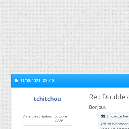
11/08/2021,
08h18
Re : Double 
tchitchou
Bonjour,
Date d'inscription
octobre
Envoyé par
Nev
2009
J'ai un Watercoo