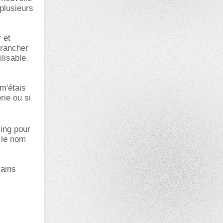
plusieurs
 et
brancher
lisable.
 m'étais
rie ou si
ing pour
 le nom
tains