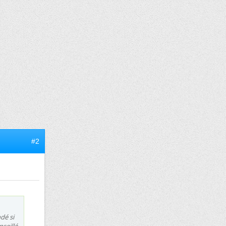
#2
dé si