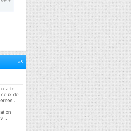
nseillé
#3
a carte
r ceux de
ternes .
tation
s ..