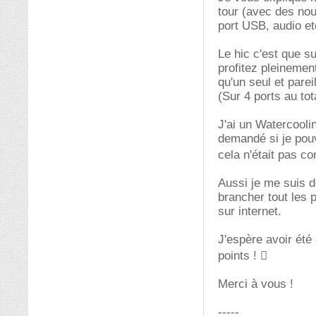
tour (avec des no
port USB, audio et
Le hic c'est que s
profitez pleinemen
qu'un seul et pare
(Sur 4 ports au tot
J'ai un Watercoolin
demandé si je pouv
cela n'était pas co
Aussi je me suis d
brancher tout les 
sur internet.
J'espère avoir été
points ! 
Merci à vous !
-----