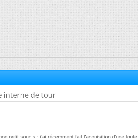
 interne de tour
n petit soucis : j'ai récemment fait l'acquisition d'une toute