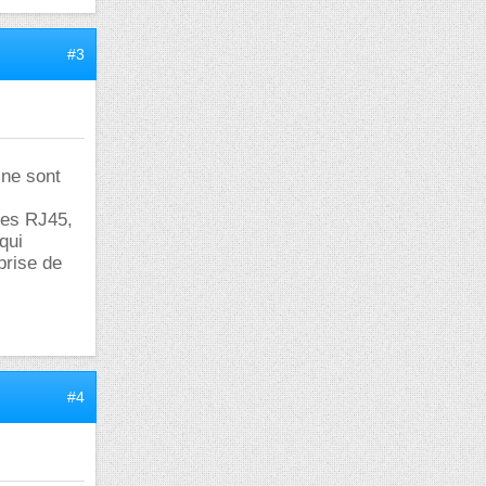
#3
 ne sont
ses RJ45,
qui
prise de
#4