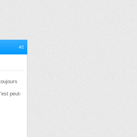
#2
toujours
'est peut-