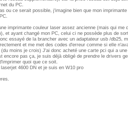
rnet du PC.
cas ou ce serait possible, j'imagine bien que mon imprimante 
 PC.
 une imprimante couleur laser assez ancienne (mais qui me 
on), et ayant changé mon PC, celui ci ne possède plus de sor
 donc essayé de la brancher avec un adaptateur usb /db25, m
rrectement et me met des codes d'erreur comme si elle n'av
du moins je crois) J'ai donc acheté une carte pci qui a une 
t encore pas ça, je suis déjà obligé de prendre le drivers g
d'imprimer quoi que ce soit.
 laserjet 4600 DN et je suis en W10 pro
ères.