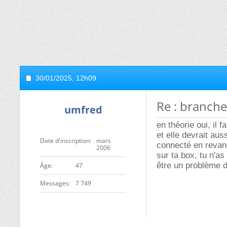
30/01/2025,
12h09
Re : branche
umfred
en théorie oui, il 
et elle devrait aus
Date d'inscription
mars
connecté en revan
2006
sur ta box, tu n'as
être un problème d
ge
47
Messages
7 749