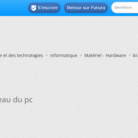
S'inscrire
Retour sur Futura

e et des technologies
Informatique
Matériel - Hardware
br
eau du pc