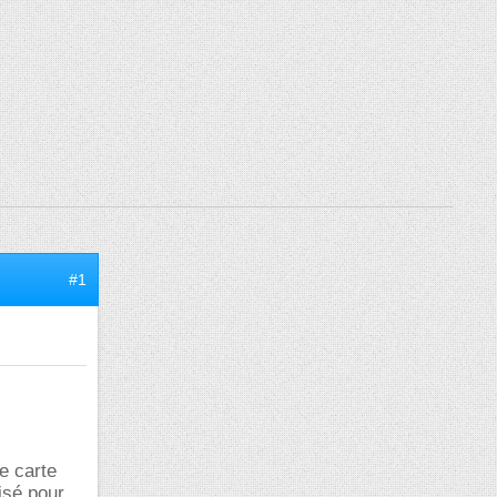
#1
e carte
isé pour