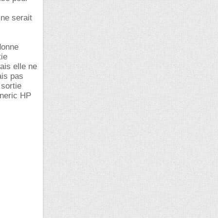
ne serait
donne
tie
ais elle ne
ais pas
sortie
eneric HP