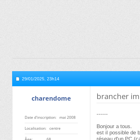
29/01/2025,
23h14
brancher im
charendome
------
Date d'inscription
mai 2008
Bonjour a tous.
Localisation
centre
est il possible de
réseau d'un PC (ca
ge
68