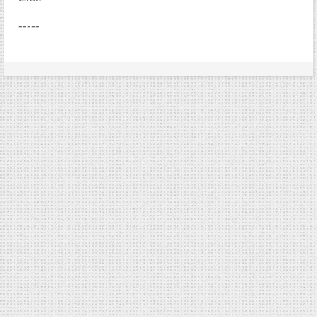
-----