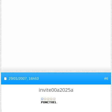
29/01/2007,
16h53
#6
invite00a2025a