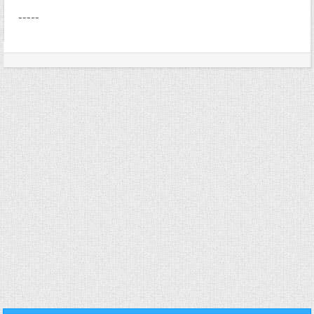
-----