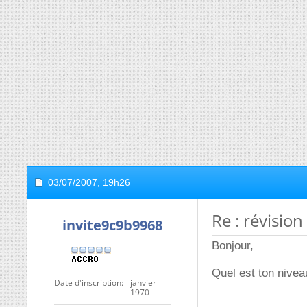
03/07/2007,
19h26
Re : révision
invite9c9b9968
Bonjour,
Quel est ton nivea
Date d'inscription
janvier
1970