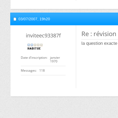
03/07/2007,
19h20
Re : révision
inviteec93387f
la question exacte
Date d'inscription
janvier
1970
Messages
118