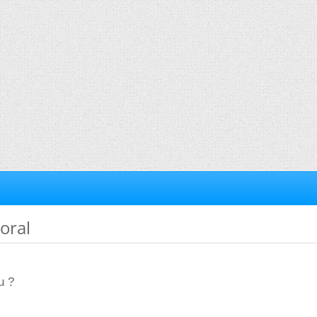
 oral
u ?