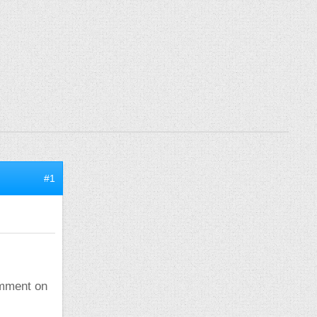
#1
omment on