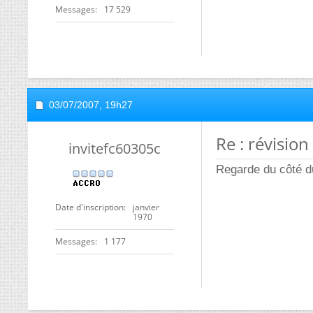
Messages
17 529
03/07/2007,
19h27
Re : révision
invitefc60305c
Regarde du côté d
Date d'inscription
janvier
1970
Messages
1 177