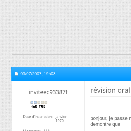
03/07/2007,
19h03
révision oral
inviteec93387f
------
Date d'inscription
janvier
bonjour, je passe 
1970
demontre que
Messages
118