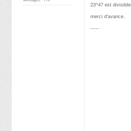
23^47 est divisible
merci d'avance.
-----