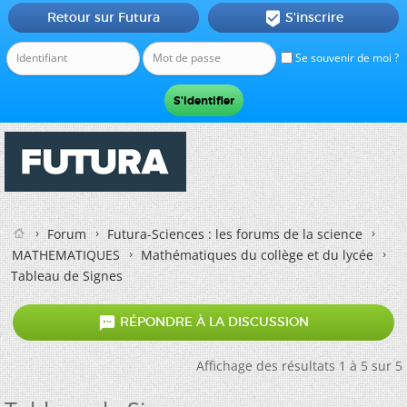
Retour sur Futura
S'inscrire

Se souvenir de moi ?
Forum
Futura-Sciences : les forums de la science
MATHEMATIQUES
Mathématiques du collège et du lycée
Tableau de Signes

RÉPONDRE À LA DISCUSSION
Affichage des résultats 1 à 5 sur 5